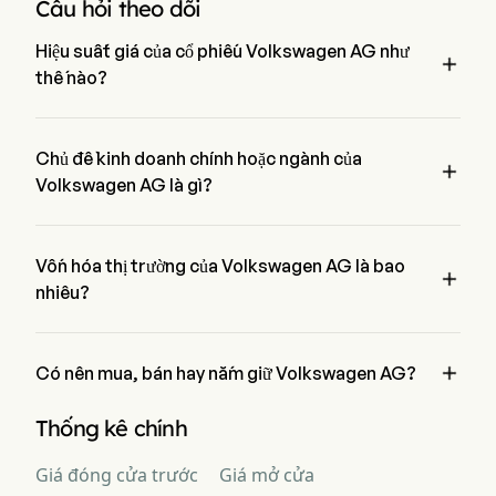
Câu hỏi theo dõi
Hiệu suất giá của cổ phiếu Volkswagen AG như

thế nào?
Giá hiện tại của Volkswagen AG là $0, đã giảm 100% trong 
ngày giao dịch cuối cùng.
Chủ đề kinh doanh chính hoặc ngành của

Volkswagen AG là gì?
Volkswagen AG thuộc ngành Automobiles và lĩnh vực là 
Consumer Discretionary
Vốn hóa thị trường của Volkswagen AG là bao

nhiêu?
Vốn hóa thị trường hiện tại của Volkswagen AG là $NaN

Có nên mua, bán hay nắm giữ Volkswagen AG?
Theo các nhà phân tích phố Wall, 8 nhà phân tích đã đưa ra 
Thống kê chính
xếp hạng phân tích cho Volkswagen AG, bao gồm 2 mua 
mạnh, 4 mua, 1 nắm giữ, 0 bán, và 2 bán mạnh
Giá đóng cửa trước
Giá mở cửa