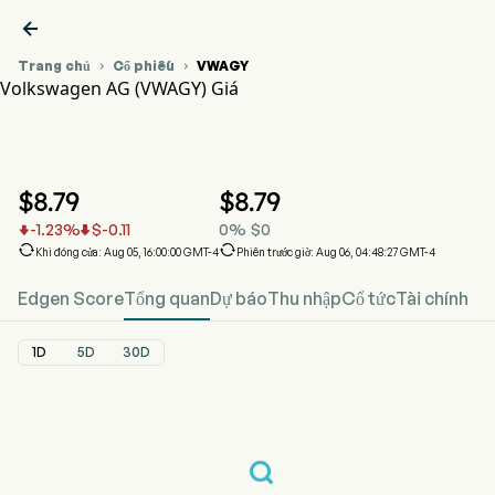

Trang chủ
Cổ phiếu
VWAGY


Volkswagen AG (VWAGY) Giá
Biểu đồ giá cổ phiếu VWAGY
VWAGY Giá
Volkswagen AG
$
8.79
$
8.79
-1.23
%
$
-0.11
0
%
$
0




Khi đóng cửa: Aug 05, 16:00:00 GMT-4
Phiên trước giờ: Aug 06, 04:48:27 GMT-4
Edgen Score
Tổng quan
Dự báo
Thu nhập
Cổ tức
Tài chính
1D
5D
30D