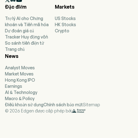

phận Ô tô và Bộ phận Dịch vụ Tài chính. Bộ phận Ô
Đặc điểm
Markets
tô bao gồm các lĩnh vực kinh doanh Xe du lịch, Xe
thương mại và Cơ khí động lực. Bộ phận này tập
Trợ lý AI cho Chứng
US Stocks
trung vào phát triển xe ô tô, động cơ và phần
khoán và Tiền mã hóa
HK Stocks
mềm điều khiển xe, sản xuất và bán các loại xe du
Dự đoán giá cả
Crypto
lịch, xe tải nhẹ, xe tải, xe buýt, xe máy, cũng như
Tracker Huy động vốn
các hoạt động liên quan đến phụ tùng chính hãng,
So sánh tiền điện tử
động cơ diesel cỡ lớn, máy móc tăng áp và các
Trang chủ
linh kiện hệ thống truyền động. Bộ phận Dịch vụ Tài
News
chính tập trung vào các hoạt động cho vay
thương mại và khách hàng, thuê tài chính, ngân
Analyst Moves
hàng trực tiếp và bảo hiểm, quản lý đội xe và dịch
Market Moves
vụ di chuyển. Danh mục thương hiệu của công ty
Hong Kong IPO
bao gồm Volkswagen, Audi, SEAT, SKODA,
Earnings
Bentley, Lamborghini, Porsche, Ducati,
AI & Technology
Volkswagen Commercial Vehicles, Scania và
Macro & Policy
MAN.
Điều khoản sử dụng
Chính sách bảo mật
Sitemap
© 2026 Edgen được cấp phép bởi