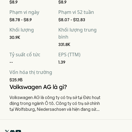
$8.9
$8.9
Phạm vi ngày
Phạm vi 52 tuần
$8.78 - $8.9
$8.07 - $12.83
Khối lượng
Khối lượng trung
bình
30.9K
331.8K
Tỷ suất cổ tức
EPS (TTM)
--
1.39
Vốn hóa thị trường
$25.9B
Volkswagen AG là gì?
Volkswagen AG là công ty có trụ sở tại Đức hoạt
động trong ngành Ô tô. Công ty có trụ sở chính
tại Wolfsburg, Niedersachsen và hiện đang sử
dụng 679.472 nhân viên toàn thời gian.
Volkswagen AG là công ty Đức, chuyên sản xuất
và bán xe ô tô. Tập đoàn gồm có hai bộ phận: Bộ