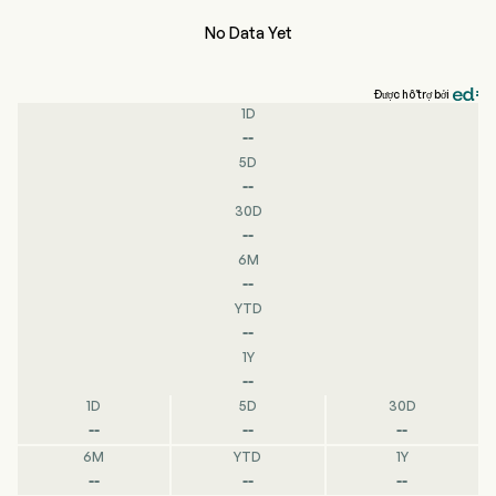
No Data Yet
Được hỗ trợ bởi
1D
--
5D
--
30D
--
6M
--
YTD
--
1Y
--
1D
5D
30D
--
--
--
6M
YTD
1Y
--
--
--