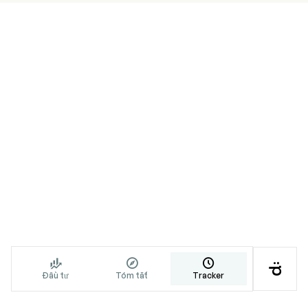




Đầu tư
Tóm tắt
Tracker