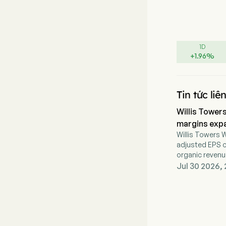
1D
+
1.96
%
Tin tức liê
Willis Tower
margins exp
Willis Towers
adjusted EPS o
organic reven
expansion.
Jul 30 2026, 