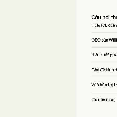
Câu hỏi th
Tỷ lệ P/E củ
Tỷ lệ P/E của W
CEO của Will
Mr. Carl Hess 
Hiệu suất gi
Giá hiện tại c
Chủ đề kinh 
Willis Towers W
Vốn hóa thị 
Vốn hóa thị trư
Có nên mua, 
Theo các nhà ph
Willis Towers 