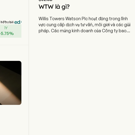
WTW là gì?
Willis Towers Watson Plc hoạt động trong lĩnh
hỗ trợ bởi
vực cung cấp dịch vụ tư vấn, môi giới và các giải
1Y
pháp. Các mảng kinh doanh của Công ty bao
+
5.75
%
gồm Sức khỏe, Tài sản & Nghề nghiệp (HWC) và
Rủi ro & Môi giới (R&B). Mảng HWC cung cấp đa
dạng dịch vụ tư vấn, môi giới, giải pháp và công
nghệ cho các chương trình phúc lợi dành cho
nhân viên, các nhà đầu tư tổ chức, chương trình
bồi dưỡng và phát triển sự nghiệp, cũng như trải
nghiệm tổng thể của nhân viên. Danh mục dịch vụ
của HWC hỗ trợ giải quyết các thách thức liên
quan đến nhau mà các đội ngũ quản lý của khách
hàng gặp phải trong lĩnh vực nhân sự (HR) và tài
chính. Công ty tập trung vào bốn lĩnh vực chính là
Sức khỏe, Tài sản, Nghề nghiệp và Cung cấp &
Chuyển giao phúc lợi. Mảng R&B cung cấp một
loạt dịch vụ tư vấn quản lý rủi ro, môi giới bảo hiểm
và tư vấn chuyên nghiệp cho các khách hàng từ
doanh nghiệp nhỏ đến các tập đoàn đa quốc gia.
Mảng R&B gồm hai lĩnh vực kinh doanh chính là Rủi