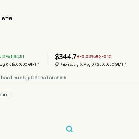
WTW

ồ giá cổ phiếu WTW
iá
owers Watson PLC
$
344.7
1.41
%
$
4.81
-0.03
%
$
-0.12




Aug 07, 16:00:00 GMT-4
Phiên sau giờ: Aug 07, 20:00:00 GMT-4
 báo
Thu nhập
Cổ tức
Tài chính
30D