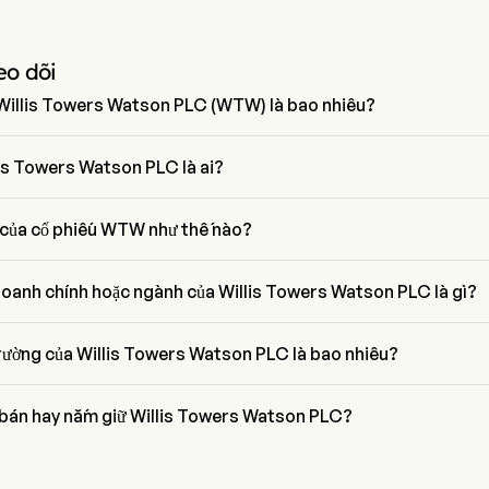
eo dõi
a Willis Towers Watson PLC (WTW) là bao nhiêu?
illis Towers Watson PLC là 17.611
is Towers Watson PLC là ai?
là President của Willis Towers Watson PLC, tham gia công ty từ 2016.
á của cổ phiếu WTW như thế nào?
ủa WTW là $344.7, đã giảm 0.03% trong ngày giao dịch cuối cùng.
doanh chính hoặc ngành của Willis Towers Watson PLC là gì?
atson PLC thuộc ngành Insurance và lĩnh vực là Financials
trường của Willis Towers Watson PLC là bao nhiêu?
ờng hiện tại của Willis Towers Watson PLC là $32.5B
bán hay nắm giữ Willis Towers Watson PLC?
ân tích phố Wall, 22 nhà phân tích đã đưa ra xếp hạng phân tích cho 
Watson PLC, bao gồm 4 mua mạnh, 13 mua, 8 nắm giữ, 1 bán, và 4 bán 