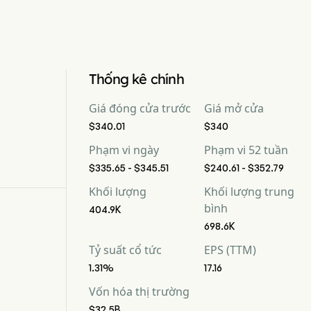
Thống kê chính
Giá đóng cửa trước
Giá mở cửa
$340.01
$340
Phạm vi ngày
Phạm vi 52 tuần
$335.65 - $345.51
$240.61 - $352.79
Khối lượng
Khối lượng trung
bình
404.9K
698.6K
Tỷ suất cổ tức
EPS (TTM)
1.31%
17.16
Vốn hóa thị trường
$32.5B