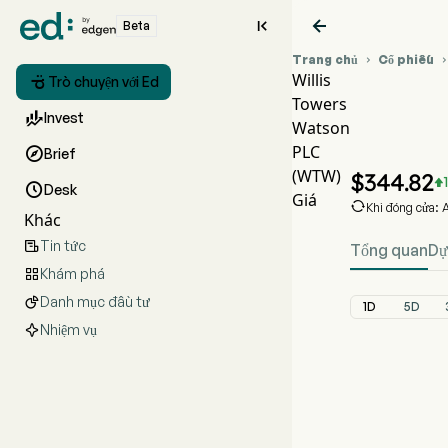


Beta
Trang chủ
Cổ phiếu

Willis

Trò chuyện với Ed
Towers
Biểu đ

Invest
Watson
WTW G
PLC

Brief
Willis T
(WTW)
$
344.82


Desk
Giá

Khi đóng cửa: 
Khác
Tin tức

Tổng quan
Dự
Khám phá

Danh mục đầu tư

1D
5D
Nhiệm vụ