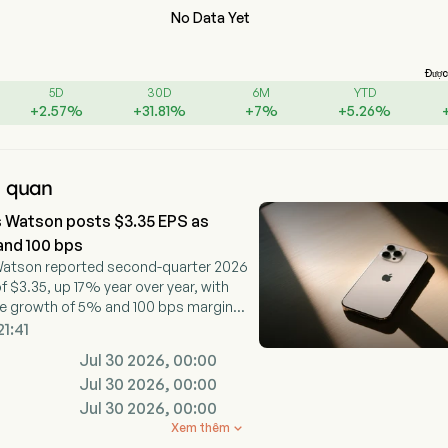
No Data Yet
Được 
5D
30D
6M
YTD
+
2.57
%
+
31.81
%
+
7
%
+
5.26
%
n quan
s Watson posts $3.35 EPS as
and 100 bps
 Watson reported second-quarter 2026
f $3.35, up 17% year over year, with
ue growth of 5% and 100 bps margin
21:41
Jul 30 2026, 00:00
Jul 30 2026, 00:00
Jul 30 2026, 00:00
Xem thêm
