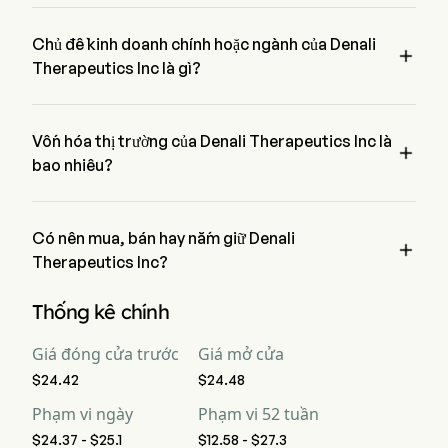
Giá hiện tại của DNLI là $25.1, đã tăng lên 1.49% trong ngày 
cũng đang nghiên cứu các chương trình điều trị trong lĩnh vực
giao dịch cuối cùng.
ung thư, viêm nhiễm và một số bệnh khác.
Chủ đề kinh doanh chính hoặc ngành của Denali

Therapeutics Inc là gì?
Denali Therapeutics Inc thuộc ngành Biotechnology và lĩnh 
vực là Health Care
Vốn hóa thị trường của Denali Therapeutics Inc là

bao nhiêu?
Vốn hóa thị trường hiện tại của Denali Therapeutics Inc là 
$3.9B
Có nên mua, bán hay nắm giữ Denali

Therapeutics Inc?
Theo các nhà phân tích phố Wall, 18 nhà phân tích đã đưa ra 
Thống kê chính
xếp hạng phân tích cho Denali Therapeutics Inc, bao gồm 11 
mua mạnh, 13 mua, 1 nắm giữ, 0 bán, và 11 bán mạnh
Giá đóng cửa trước
Giá mở cửa
$24.42
$24.48
Phạm vi ngày
Phạm vi 52 tuần
$24.37 - $25.1
$12.58 - $27.3