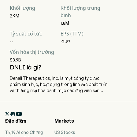
Khối lượng
Khối lượng trung
bình
2.9M
1.8M
Tỷ suất cổ tức
EPS (TTM)
--
-2.97
Vốn hóa thị trường
$3.9B
DNLI là gì?
Denali Therapeutics, Inc. là một công ty dược
phẩm sinh học, hoạt động trong lĩnh vực phát triển
và thương mại hóa danh mục các ứng viên sản
phẩm điều trị các bệnh thoái hóa thần kinh. Công
ty có trụ sở tại South San Francisco, California và
hiện có 422 nhân viên toàn thời gian. Công ty đã

phát hành cổ phiếu lần đầu ra công chúng (IPO)
Đặc điểm
Markets
vào ngày 08/12/2017. Công ty tập trung phát triển
một danh mục đa dạng các ứng viên sản phẩm
Trợ lý AI cho Chứng
US Stocks
được thiết kế để vượt qua hàng rào máu não (BBB)