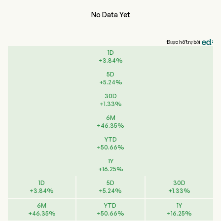
No Data Yet
Được hỗ trợ bởi
1D
+
3.84
%
5D
+
5.24
%
30D
+
1.33
%
6M
+
46.35
%
YTD
+
50.66
%
1Y
+
16.25
%
1D
5D
30D
+
3.84
%
+
5.24
%
+
1.33
%
6M
YTD
1Y
+
46.35
%
+
50.66
%
+
16.25
%