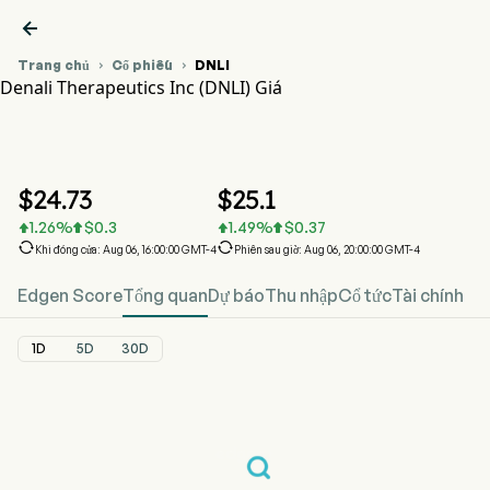

Trang chủ
Cổ phiếu
DNLI


Denali Therapeutics Inc (DNLI) Giá
Biểu đồ giá cổ phiếu DNLI
DNLI Giá
Denali Therapeutics Inc
$
24.73
$
25.1
1.26
%
$
0.3
1.49
%
$
0.37






Khi đóng cửa: Aug 06, 16:00:00 GMT-4
Phiên sau giờ: Aug 06, 20:00:00 GMT-4
Edgen Score
Tổng quan
Dự báo
Thu nhập
Cổ tức
Tài chính
1D
5D
30D