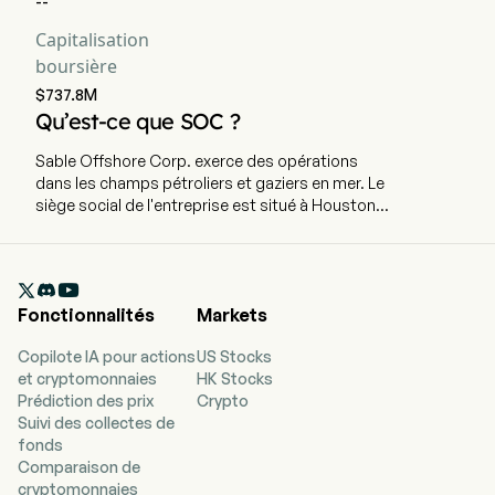
--
Capitalisation
boursière
$737.8M
Qu’est-ce que SOC ?
Sable Offshore Corp. exerce des opérations
dans les champs pétroliers et gaziers en mer. Le
siège social de l'entreprise est situé à Houston,
au Texas, et emploie actuellement 161 employés
à temps plein. La société a fait son introduction
en bourse le 25 février 2021. SYU se compose de

trois plates-formes offshore et d'une
Fonctionnalités
Markets
installation terrestre détenue en totalité, située
le long de la côte de Gaviota au Las Flores
Copilote IA pour actions
US Stocks
Canyon, dans le comté de Santa Barbara, en
et cryptomonnaies
HK Stocks
Californie. La position offshore comprend 16
Prédiction des prix
Crypto
concessions fédérales couvrant environ 76 000
Suivi des collectes de
acres. La plate-forme Hondo et la plate-forme
fonds
Harmony exploitent le champ pétrolier Hondo,
Comparaison de
tandis que la plate-forme Heritage développe
cryptomonnaies
les champs Pescado et Sacate. Les plates-