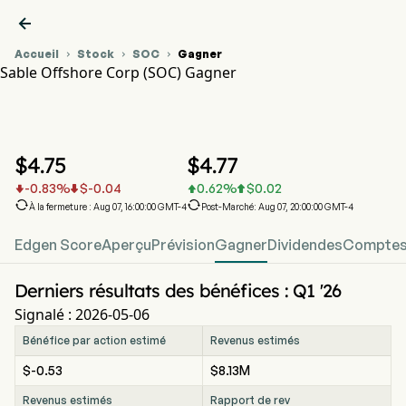

Accueil
Stock
SOC
Gagner



Sable Offshore Corp (SOC) Gagner
Graphique du cours de l'action SOC
SOC Gagner
Sable Offshore Corp
$
4.75
$
4.77
-0.83
%
$
-0.04
0.62
%
$
0.02






À la fermeture : Aug 07, 16:00:00 GMT-4
Post-Marché: Aug 07, 20:00:00 GMT-4
Edgen Score
Aperçu
Prévision
Gagner
Dividendes
Comptes 
Derniers résultats des bénéfices : Q1 '26
Signalé : 2026-05-06
Bénéfice par action estimé
Revenus estimés
$-0.53
$8.13M
Revenus estimés
Rapport de rev