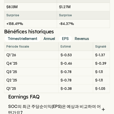
$8.13M
$1.27M
Surprise
Surprise
+158.49%
-84.37%
Bénéfices historiques
Trimestriellement
Annuel
EPS
Revenus
Période fiscale
Estimé
Signalé
Q1 '26
$-0.53
$-1.37
Q4 '25
$-0.46
$-0.39
Q3 '25
$-0.78
$-1.11
Q2 '25
$-0.78
$-1.11
Q1 '25
$-0.38
$-1.05
Earnings FAQ
SOC의 최근 주당순이익(EPS)은 예상과 비교하여 어

떤가요?