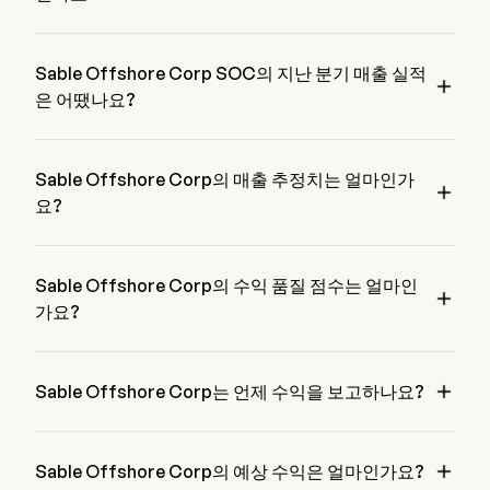
Sable Offshore Corp의 최근 주당순이익은 $-1.37로, $-0.53
의 예상을 battement.
Sable Offshore Corp SOC의 지난 분기 매출 실적

은 어땠나요?
Sable Offshore Corp의 지난 분기 매출은 $-1.37입니다.
Sable Offshore Corp의 매출 추정치는 얼마인가

요?
4명의 월스트리트 애널리스트에 따르면, Sable Offshore Corp
의 매출 추정치는 $362.04M에서 $221.48M까지입니다.
Sable Offshore Corp의 수익 품질 점수는 얼마인

가요?
Sable Offshore Corp의 수익 품질 점수는 B+/53.59198입니
다. 이 점수는 수익성, 성장, 현금 창출 및 자본 배분, 레버리지

의 네 가지 차원을 기반으로 합니다.
Sable Offshore Corp는 언제 수익을 보고하나요?
Sable Offshore Corp의 다음 수익 보고서는 2026-08-04에 발
표될 예정입니다.

Sable Offshore Corp의 예상 수익은 얼마인가요?