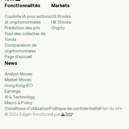
Fonctionnalités
Markets
installation terrestre détenue en totalité, située
le long de la côte de Gaviota au Las Flores
Copilote IA pour actions
US Stocks
Canyon, dans le comté de Santa Barbara, en
et cryptomonnaies
HK Stocks
Californie. La position offshore comprend 16
Prédiction des prix
Crypto
concessions fédérales couvrant environ 76 000
Suivi des collectes de
acres. La plate-forme Hondo et la plate-forme
fonds
Harmony exploitent le champ pétrolier Hondo,
Comparaison de
tandis que la plate-forme Heritage développe
cryptomonnaies
les champs Pescado et Sacate. Les plates-
Page d'accueil
formes sont situées entre cinq et neuf miles au
News
large du comté de Santa Barbara, dans des eaux
peu profondes allant de 900 à 1 200 pieds, et
Analyst Moves
desservent 112 puits, dont 90 producteurs, 12
Market Moves
injecteurs et 10 inactifs, avec en outre 102
Hong Kong IPO
opportunités identifiées mais non forées. Les
Earnings
installations terrestres s'étendent sur environ 35
AI & Technology
acres et comprennent une usine de traitement
Macro & Policy
du pétrole, une usine de traitement
Conditions d’utilisation
Politique de confidentialité
Plan du site
biologique/physique de l'eau, une usine de gaz
© 2026 Edgen fonctionné par
POPCO, ainsi que d'autres équipements.