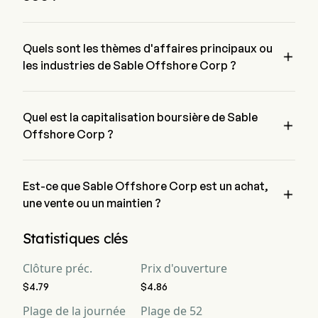
Le prix actuel de SOC est de $4.77, il a augmenté de 0.62% 
lors de la dernière journée de trading.
Quels sont les thèmes d'affaires principaux ou

les industries de Sable Offshore Corp ?
Sable Offshore Corp appartient à l'industrie Energy et le 
secteur est Energy
Quel est la capitalisation boursière de Sable

Offshore Corp ?
La capitalisation boursière actuelle de Sable Offshore Corp 
est de $737.8M
Est-ce que Sable Offshore Corp est un achat,

une vente ou un maintien ?
Selon les analystes de Wall Street, 4 analystes ont établi des 
Statistiques clés
notations d'analystes pour Sable Offshore Corp, y compris 2 
achat fort, 6 achat, 1 maintien, 0 vente et 2 vente forte
Clôture préc.
Prix d'ouverture
$4.79
$4.86
Plage de la journée
Plage de 52