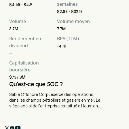
semaines
$4.65 - $4.9
$2.88 - $32.18
Volume
Volume moyen
3.7M
7.7M
Rendement en
BPA (TTM)
dividend
-4.41
--
Capitalisation
boursière
$737.8M
Qu’est-ce que SOC ?
Sable Offshore Corp. exerce des opérations
dans les champs pétroliers et gaziers en mer. Le
siège social de l'entreprise est situé à Houston,
au Texas, et emploie actuellement 161 employés
à temps plein. La société a fait son introduction
en bourse le 25 février 2021. SYU se compose de

trois plates-formes offshore et d'une