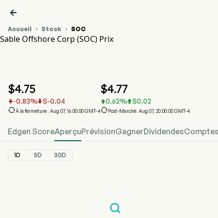

Accueil
Stock
SOC


Sable Offshore Corp (SOC) Prix
Graphique du cours de l'action SOC
SOC Prix
Sable Offshore Corp
$
4.75
$
4.77
-0.83
%
$
-0.04
0.62
%
$
0.02






À la fermeture : Aug 07, 16:00:00 GMT-4
Post-Marché: Aug 07, 20:00:00 GMT-4
Edgen Score
Aperçu
Prévision
Gagner
Dividendes
Comptes 
1D
5D
30D