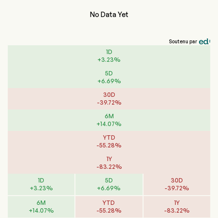
No Data Yet
Soutenu par
1D
+
3.23
%
5D
+
6.69
%
30D
-
39.72
%
6M
+
14.07
%
YTD
-
55.28
%
1Y
-
83.22
%
1D
5D
30D
+
3.23
%
+
6.69
%
-
39.72
%
6M
YTD
1Y
+
14.07
%
-
55.28
%
-
83.22
%