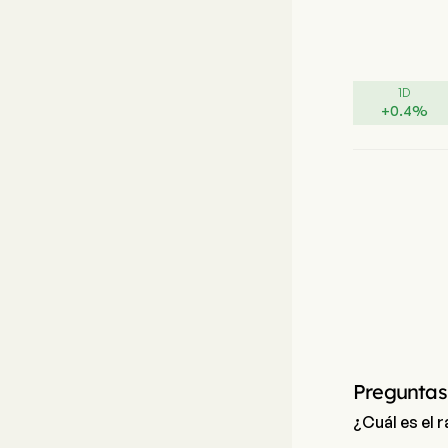
1D
+
0.4
%
Preguntas
¿Cuál es el 