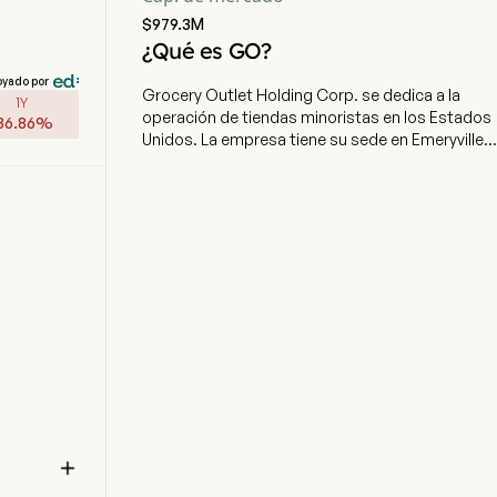
$979.3M
¿Qué es GO?
oyado por
Grocery Outlet Holding Corp. se dedica a la
1Y
operación de tiendas minoristas en los Estados
36.86
%
Unidos. La empresa tiene su sede en Emeryville,
California, y cuenta actualmente con 1.692
empleados a tiempo completo. La empresa
salió a bolsa el 20 de junio de 2019. Tiene tiendas
en California, Washington, Oregón, Pensilvania,
Tennessee, Idaho, Maryland, Nevada, Carolina
del Norte, Nueva Jersey, Georgia, Ohio,
Alabama, Delaware, Kentucky y Virginia. Su
oferta de productos incluye artículos básicos,
en categorías como comestibles, productos
frescos, alimentos refrigerados y congelados,
cerveza y vino, carne fresca y mariscos,
mercancía general y productos de cuidado
personal y belleza. La empresa distribuye su
inventario a través de nueve centros principales

de distribución, de los cuales cuatro son
operados por la propia empresa y cinco por