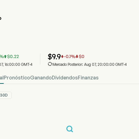
O
o del Precio de Acciones GO
ecio
Outlet Holding Corp
$
9.9
%
$
0.22
-0.1
%
$
0




 07, 16:00:00 GMT-4
Mercado Posterior: Aug 07, 20:00:00 GMT-4
al
Pronóstico
Ganando
Dividendos
Finanzas
30D