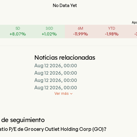
No Data Yet
Ap
5D
30D
6M
YTD
+
8.07
%
+
1.02
%
-
11.99
%
-
1.98
%
-
Noticias relacionadas
Aug 12 2026, 00:00
Aug 12 2026, 00:00
Aug 12 2026, 00:00
Aug 12 2026, 00:00
Ver más

 de seguimiento
ratio P/E de Grocery Outlet Holding Corp (GO)?