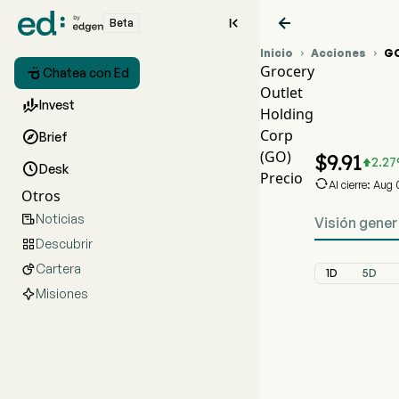


Beta
Inicio
Acciones
G


Grocery

Chatea con Ed
Outlet
Gráfic

Invest
Holding
GO Pr
Corp

Brief
Grocery 
(GO)
$
9.91
2.27


Desk
Precio

Al cierre: Aug
Otros
Noticias

Visión gener
Descubrir

Cartera

1D
5D
Misiones