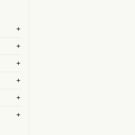






，