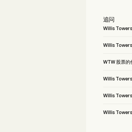
追问
Willis Tow
Willis Towers
Willis Tow
Mr. Carl Hes
WTW 股票
WTW 的当前价格
Willis To
Willis Tower
Willis Tow
Willis Tower
Willis To
据华尔街分析师称，
包括 4 位强烈