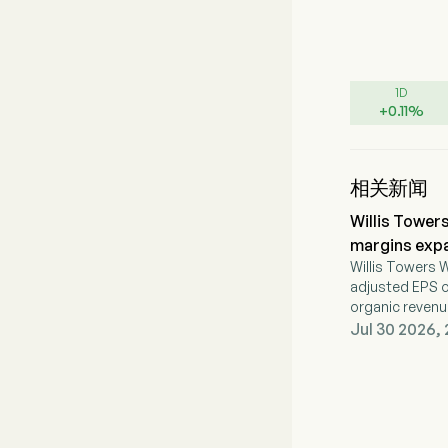
1D
+
0.11
%
相关新闻
Willis Tower
margins exp
Willis Towers
adjusted EPS o
organic reven
expansion.
Jul 30 2026, 