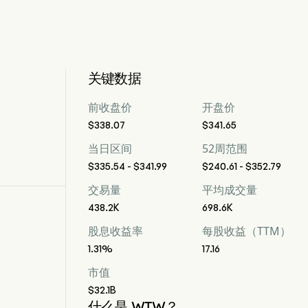
关键数据
前收盘价
开盘价
$338.07
$341.65
当日区间
52周范围
$335.54 - $341.99
$240.61 - $352.79
交易量
平均成交量
438.2K
698.6K
股息收益率
每股收益（TTM）
1.31%
17.16
市值
$32.1B
什么是 WTW？