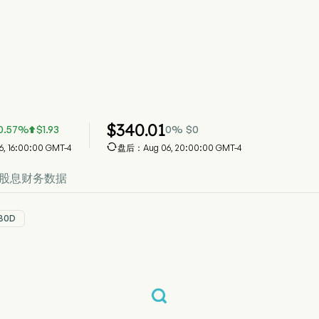
 股价走势图
价格
owers Watson PLC
$
340.01
0.57
%
$
1.93
0
%
$
0


 16:00:00 GMT-4
盘后：Aug 06, 20:00:00 GMT-4
股息
财务数据
30D