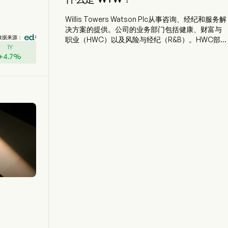
Willis Towers Watson Plc从事咨询、经纪和服务解
决方案的提供。公司的业务部门包括健康、财富与
数据来源：
职业（HWC）以及风险与经纪（R&B）。HWC部门
1Y
为员工福利计划、机构投资者、薪酬和职业发展计
+
4.7
%
划以及整体员工体验提供各种咨询、经纪、解决方
案和技术服务。其服务组合支持客户管理团队在人
力资源（HR）和财务方面面临的相互关联的挑战。
公司专注于四个关键领域：健康、财富、职业以及
福利交付与外包。R&B部门为从中小企业到跨国公
司的客户提供广泛的风险咨询、保险经纪和咨询服
务。其R&B部门包括两个业务：企业风险与经纪以
及保险咨询与技术。