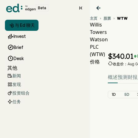


Beta
主页
股票
WTW


Willis

与 Ed 聊天
Towers
WTW

Invest
Watson
WTW 
PLC

Brief
Willis T
(WTW)
$
340.01


Desk
价格

收盘价：Aug 06,
其他
新闻

概述
预测
财报
发现

投资组合

1D
5D
任务