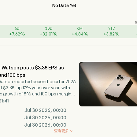
No Data Yet
5D
30D
6M
YTD
+
7.62
%
+
32.01
%
+
4.84
%
+
3.82
%
s Watson posts $3.35 EPS as
and 100 bps
 Watson reported second-quarter 2026
f $3.35, up 17% year over year, with
ue growth of 5% and 100 bps margin
21:41
Jul 30 2026, 00:00
Jul 30 2026, 00:00
Jul 30 2026, 00:00
查看更多
