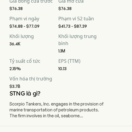
Giá đóng cửa trước
Giá mở cửa
$76.38
$76.38
Phạm vi ngày
Phạm vi 52 tuần
$74.88 - $77.09
$41.73 - $87.39
Khối lượng
Khối lượng trung
bình
36.4K
1.1M
Tỷ suất cổ tức
EPS (TTM)
2.15%
10.13
Vốn hóa thị trường
$3.7B
STNG là gì?
Scorpio Tankers, Inc. engages in the provision of
marine transportation of petroleum products.
The firm involves in the oil, seaborne
transportation of refined petroleum products
from the tanker industry to the international