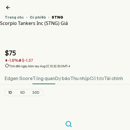

Trang chủ
Cổ phiếu
STNG


Scorpio Tankers Inc (STNG) Giá
Biểu đồ giá cổ phiếu STNG
STNG Giá
Scorpio Tankers Inc
$
75
-1.8
%
$
-1.37



Tính đến ngày hôm nay:Aug 07, 10:32:25 GMT-4
Edgen Score
Tổng quan
Dự báo
Thu nhập
Cổ tức
Tài chính
1D
5D
30D