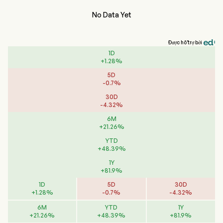
No Data Yet
Được hỗ trợ bởi
1D
+
1.28
%
5D
-
0.7
%
30D
-
4.32
%
6M
+
21.26
%
YTD
+
48.39
%
1Y
+
81.9
%
1D
5D
30D
+
1.28
%
-
0.7
%
-
4.32
%
6M
YTD
1Y
+
21.26
%
+
48.39
%
+
81.9
%