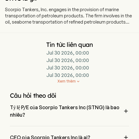
Scorpio Tankers, Inc. engages in the provision of marine
transportation of petroleum products. The firm involves in the
oil, seaborne transportation of refined petroleum products
from the tanker industry to the international shipping markets.
The company operates through four segments: Handymax,
MR (Medium Range), Long Range 1 (LR1)/Panamax and Long
Tin tức liên quan
Range 2 (LR2)/Aframax. The company consists of 113 wholly
Jul 30 2026, 00:00
owned, finance leased or bareboat chartered-in tankers (39
LR2, 60 MR and 14 Handymax). The segments represent a
Jul 30 2026, 00:00
different type of vessel being around 110 with which it operates
Jul 30 2026, 00:00
with the smaller and bigger type of ships that include
Jul 30 2026, 00:00
Handymax, MR, LR1 and LR2 under its own ownership as well as
Xem thêm

finance, leased or chartered in.
Câu hỏi theo dõi
Tỷ lệ P/E của Scorpio Tankers Inc (STNG) là bao

nhiêu?
Tỷ lệ P/E của Scorpio Tankers Inc là 11.6157

CEO của Scorpio Tankers Inc là ai?