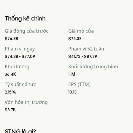
Thống kê chính
Giá đóng cửa trước
Giá mở cửa
$76.38
$76.38
Phạm vi ngày
Phạm vi 52 tuần
$74.88 - $77.09
$41.73 - $87.39
Khối lượng
Khối lượng trung bình
36.4K
1.1M
Tỷ suất cổ tức
EPS (TTM)
2.15%
10.13
Vốn hóa thị trường
$3.7B
STNG là gì?