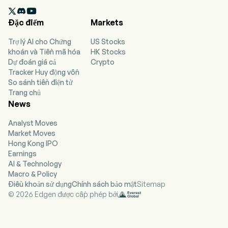
shipping markets. The company operates

through four segments: Handymax, MR (Medium
Đặc điểm
Markets
Range), Long Range 1 (LR1)/Panamax and Long
Range 2 (LR2)/Aframax. The company consists
Trợ lý AI cho Chứng
US Stocks
of 113 wholly owned, finance leased or bareboat
khoán và Tiền mã hóa
HK Stocks
chartered-in tankers (39 LR2, 60 MR and 14
Dự đoán giá cả
Crypto
Handymax). The segments represent a different
Tracker Huy động vốn
type of vessel being around 110 with which it
So sánh tiền điện tử
operates with the smaller and bigger type of
Trang chủ
ships that include Handymax, MR, LR1 and LR2
News
under its own ownership as well as finance,
leased or chartered in.
Analyst Moves
Market Moves
Hong Kong IPO
Earnings
AI & Technology
Macro & Policy
Điều khoản sử dụng
Chính sách bảo mật
Sitemap
© 2026 Edgen được cấp phép bởi