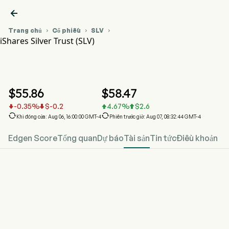

Trang chủ
Cổ phiếu
SLV



iShares Silver Trust (SLV)
Biểu đồ giá cổ phiếu SLV
SLV
iShares Silver Trust
$
55.86
$
58.47
-0.35
%
$
-0.2
4.67
%
$
2.6






Khi đóng cửa: Aug 06, 16:00:00 GMT-4
Phiên trước giờ: Aug 07, 08:32:44 GMT-4
Edgen Score
Tổng quan
Dự báo
Tài sản
Tin tức
Điều khoản