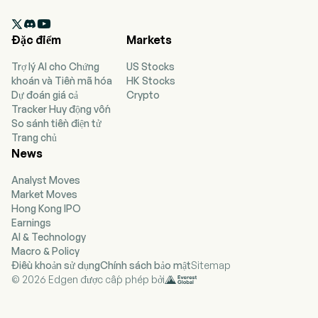

Đặc điểm
Markets
Trợ lý AI cho Chứng
US Stocks
khoán và Tiền mã hóa
HK Stocks
Dự đoán giá cả
Crypto
Tracker Huy động vốn
So sánh tiền điện tử
Trang chủ
News
Analyst Moves
Market Moves
Hong Kong IPO
Earnings
AI & Technology
Macro & Policy
Điều khoản sử dụng
Chính sách bảo mật
Sitemap
© 2026 Edgen được cấp phép bởi