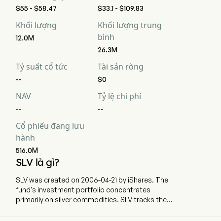
$55 - $58.47
$33.1 - $109.83
Khối lượng
Khối lượng trung
bình
12.0M
26.3M
Tỷ suất cổ tức
Tài sản ròng
--
$0
NAV
Tỷ lệ chi phí
--
--
Cổ phiếu đang lưu
hành
516.0M
SLV là gì?
SLV was created on 2006-04-21 by iShares. The
fund's investment portfolio concentrates
primarily on silver commodities. SLV tracks the
silver spot price, less expenses and liabilities,
using silver bullion held in London.