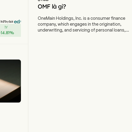
OMF là gì?
OneMain Holdings, Inc. is a consumer finance
hỗ trợ bởi
company, which engages in the origination,
1Y
underwriting, and servicing of personal loans,
+
14.81
%
primarily to non-prime customers. The company
is headquartered in Evansville, Indiana and
currently employs 9,300 full-time employees.
The company went IPO on 2013-10-16. The firm
provides personal loan products; offers auto
financing; offers credit cards; offers optional
products; offers a customer-focused financial
wellness program; services loans, and
acquisitions and dispositions of assets and
businesses. The company provides origination,
underwriting, and servicing of personal loans,
primarily to nonprime customers. In addition,
the Company offers two credit cards, BrightWay
and BrightWay+, through a third-party bank
partner. The firm offers optional credit insurance
products, such as credit life insurance, which
provides for payment to the lender of the