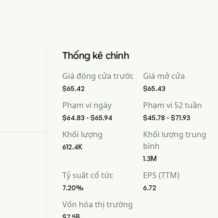
Thống kê chính
Giá đóng cửa trước
Giá mở cửa
$65.42
$65.43
Phạm vi ngày
Phạm vi 52 tuần
$64.83 - $65.94
$45.78 - $71.93
Khối lượng
Khối lượng trung
bình
612.4K
1.3M
Tỷ suất cổ tức
EPS (TTM)
7.20%
6.72
Vốn hóa thị trường
$7.5B