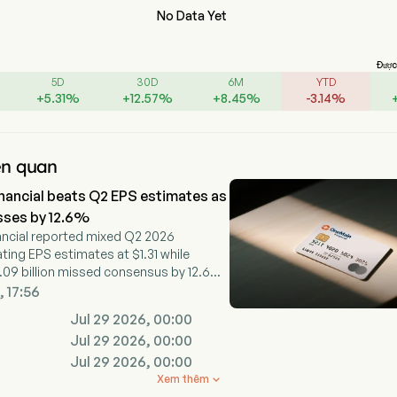
No Data Yet
Được 
5D
30D
6M
YTD
+
5.31
%
+
12.57
%
+
8.45
%
-
3.14
%
iên quan
nancial beats Q2 EPS estimates as
sses by 12.6%
ncial reported mixed Q2 2026
ting EPS estimates at $1.31 while
.09 billion missed consensus by 12.6
, 17:56
Jul 29 2026, 00:00
Jul 29 2026, 00:00
Jul 29 2026, 00:00
Xem thêm
