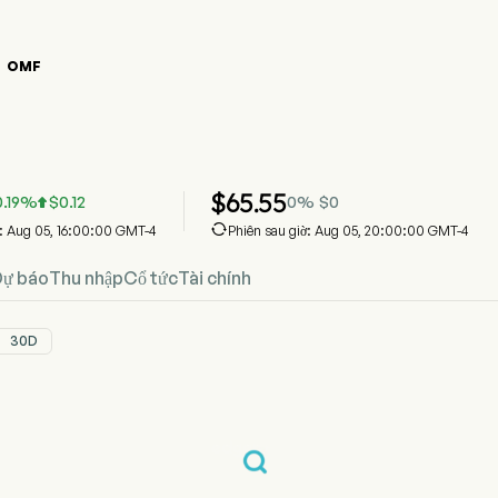
OMF

đồ giá cổ phiếu OMF
Giá
n Holdings Inc
$
65.55
0.19
%
$
0.12
0
%
$
0


a: Aug 05, 16:00:00 GMT-4
Phiên sau giờ: Aug 05, 20:00:00 GMT-4
Dự báo
Thu nhập
Cổ tức
Tài chính
30D