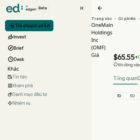


Beta
Trang chủ
Cổ phiếu

OneMain

Trò chuyện với Ed
Holdings
Biểu 

Invest
Inc
OMF 
(OMF)

Brief
OneMai
Giá
$
65.55


Desk

Khi đóng cử
Khác
Tin tức

Tổng quan
Khám phá

Danh mục đầu tư

1D
5D
Nhiệm vụ