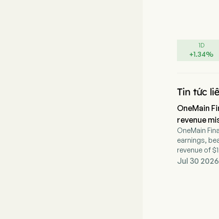
1D
+
1.34
%
Tin tức l
OneMain Fi
revenue mi
OneMain Fina
earnings, bea
revenue of $1
percent.
Jul 30 2026