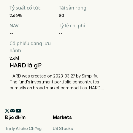
Tỷ suất cổ tức
Tài sản ròng
2.66%
$0
NAV
Tỷ lệ chi phí
--
--
Cổ phiếu đang lưu
hành
2.6M
HARD là gì?
HARD was created on 2023-03-27 by Simplify.
The fund's investment portfolio concentrates
primarily on broad market commodities. HARD
is an actively managed ETF that targets futures
contracts on hard commodities, making use of
long/short models, anticipated to perform

positivelyduring inflationary periods.
Đặc điểm
Markets
Trợ lý AI cho Chứng
US Stocks