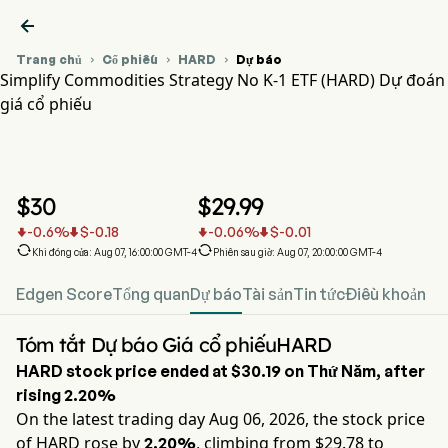

Trang chủ
Cổ phiếu
HARD
Dự báo



Simplify Commodities Strategy No K-1 ETF (HARD) Dự đoán
giá cổ phiếu
Biểu đồ giá cổ phiếu HARD
HARD Dự đoán giá cổ phiếu
Simplify Commodities Strategy No K-1 ETF
$
30
$
29.99
-0.6
%
$
-0.18
-0.06
%
$
-0.01






Khi đóng cửa: Aug 07, 16:00:00 GMT-4
Phiên sau giờ: Aug 07, 20:00:00 GMT-4
Edgen Score
Tổng quan
Dự báo
Tài sản
Tin tức
Điều khoản
Tóm tắt Dự báo Giá cổ phiếuHARD
HARD
stock price ended at
$30.19
on
Thứ Năm
, after
rising
2.20%
On the latest trading day
Aug 06, 2026
, the stock price
of
HARD
rose by
, climbing from $
29.78
to
2.20%