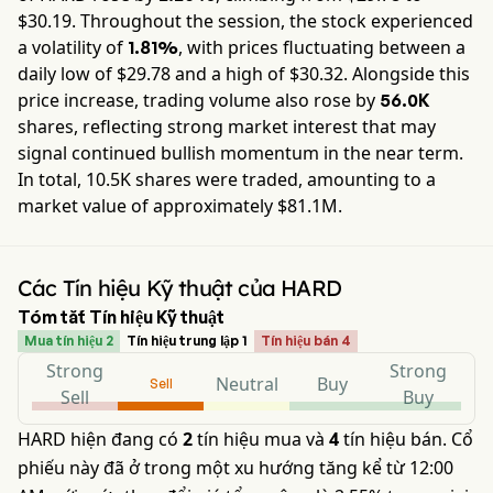
$
30.19
. Throughout the session, the stock experienced
a volatility of
, with prices fluctuating between a
1.81%
daily low of $
29.78
and a high of $
30.32
. Alongside this
price increase, trading volume also rose by
56.0K
shares, reflecting strong market interest that may
signal continued bullish momentum in the near term.
In total,
10.5K
shares were traded, amounting to a
market value of approximately
$81.1M
.
Các Tín hiệu Kỹ thuật của HARD
Tóm tắt Tín hiệu Kỹ thuật
Mua tín hiệu 2
Tín hiệu trung lập 1
Tín hiệu bán 4
Strong
Strong
Neutral
Buy
Sell
Sell
Buy
HARD hiện đang có
2
tín hiệu mua và
4
tín hiệu bán. Cổ
phiếu này đã ở trong một xu hướng tăng kể từ 12:00