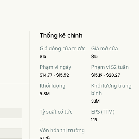
Thống kê chính
Giá đóng cửa trước
Giá mở cửa
$15
$15
Phạm vi ngày
Phạm vi 52 tuần
$14.77 - $15.52
$15.19 - $28.27
Khối lượng
Khối lượng trung
bình
5.8M
3.1M
Tỷ suất cổ tức
EPS (TTM)
--
1.15
Vốn hóa thị trường
$1.7B