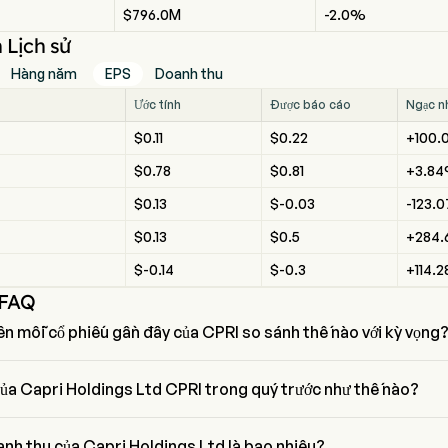
$796.0M
-2.0%
 Lịch sử
Hàng năm
EPS
Doanh thu
Ước tính
Được báo cáo
Ngạc n
$0.11
$0.22
+100
$0.78
$0.81
+3.8
$0.13
$-0.03
-123.
$0.13
$0.5
+284.
$-0.14
$-0.3
+114.
 FAQ
ên mỗi cổ phiếu gần đây của CPRI so sánh thế nào với kỳ vọng
 mỗi cổ phiếu gần đây nhất của Capri Holdings Ltd là $0.22, đập phá k
ủa Capri Holdings Ltd CPRI trong quý trước như thế nào?
 Capri Holdings Ltd trong quý trước là $0.22
anh thu của Capri Holdings Ltd là bao nhiêu?