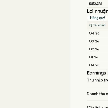
$812.3M
Lợi nhuận
Hàng quý
Kỳ Tài chính
Q4 '26
Q3 '26
Q2 '26
Q1 '26
Q4 '25
Earnings
Thu nhập tr
Thu nhập trên
vọng $0.11.
Doanh thu c
Doanh thu của
Ước tính do