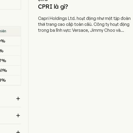
CPRI là gì?
Capri Holdings Ltd. hoạt động như một tập đoàn
thời trang cao cấp toàn cầu. Công ty hoạt động
trong ba lĩnh vực: Versace, Jimmy Choo và
hiên
Kết quả
Michael Kors. Lĩnh vực Versace bao gồm việc bán
.0%
BEAT
các sản phẩm thời trang cao cấp, phụ kiện và giày
dép Versace thông qua các cửa hàng Versace do
4%
BEAT
chính công ty điều hành tại khắp châu Mỹ, một số
khu vực của châu Âu, Trung Đông và châu Phi
07%
MISSED
(EMEA) và một số khu vực tại châu Á, cũng như
61%
BEAT
thông qua các cửa hàng outlet và trang web
thương mại điện tử của Versace. Lĩnh vực Jimmy
28%
BEAT
Choo gồm các sản phẩm giày dép cao cấp, túi
xách, đồ da nhỏ và phụ kiện của Jimmy Choo.
Lĩnh vực Michael Kors bao gồm việc bán sản phẩm

?
Michael Kors thông qua bốn định dạng cửa hàng
ỳ 
bán lẻ của Michael Kors: cửa hàng bộ sưu tập, cửa
hàng phong cách sống (bao gồm cả quầy tại

trung tâm thương mại), cửa hàng outlet và trang
web thương mại điện tử.
