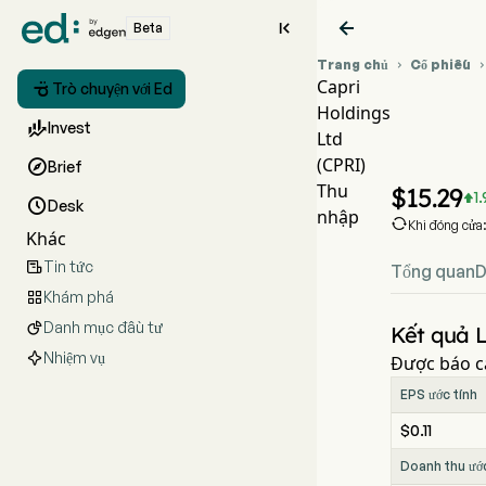


Beta
Trang chủ
Cổ phiếu

Capri

Trò chuyện với Ed
Holdings
Biểu đ

Invest
Ltd
CPRI 
(CPRI)

Brief
Capri H
Thu
$
15.29
1


Desk
nhập

Khi đóng cửa
Khác
Tin tức

Tổng quan
D
Khám phá

Danh mục đầu tư

Kết quả L
Nhiệm vụ
Được báo c
EPS ước tính
$0.11
Doanh thu ước