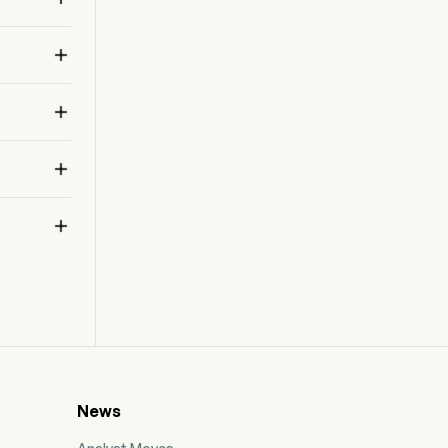
g 

.


3M

News