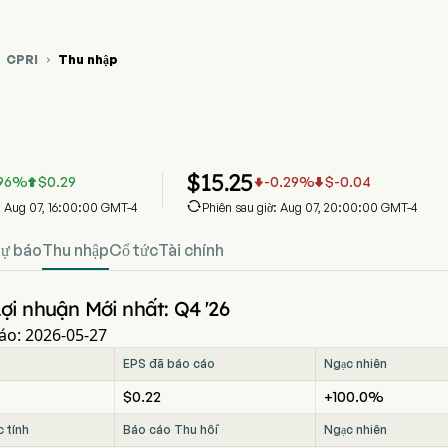
CPRI
Thu nhập


ồ giá cổ phiếu CPRI
Thu nhập
oldings Ltd
$
15.25
.96
%
$
0.29
-0.29
%
$
-0.04




: Aug 07, 16:00:00 GMT-4
Phiên sau giờ: Aug 07, 20:00:00 GMT-4
ự báo
Thu nhập
Cổ tức
Tài chính
ợi nhuận Mới nhất: Q4 '26
áo: 2026-05-27
EPS đã báo cáo
Ngạc nhiên
$0.22
+100.0%
 tính
Báo cáo Thu hồi
Ngạc nhiên