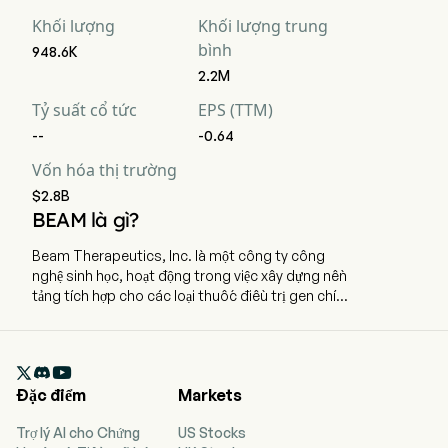
Khối lượng
Khối lượng trung
bình
948.6K
2.2M
Tỷ suất cổ tức
EPS (TTM)
--
-0.64
Vốn hóa thị trường
$2.8B
BEAM là gì?
Beam Therapeutics, Inc. là một công ty công
nghệ sinh học, hoạt động trong việc xây dựng nền
tảng tích hợp cho các loại thuốc điều trị gen chính
xác. Công ty có trụ sở tại Cambridge,
Massachusetts và hiện đang sử dụng 483 nhân
viên toàn thời gian. Công ty đã niêm yết lần đầu

ra công chúng (IPO) vào ngày 6 tháng 2 năm
Đặc điểm
Markets
2020. Bộ công nghệ chỉnh sửa gen của công ty
dựa trên kỹ thuật chỉnh sửa base, một công nghệ
Trợ lý AI cho Chứng
US Stocks
được thiết kế để cho phép thay đổi chính xác, dự