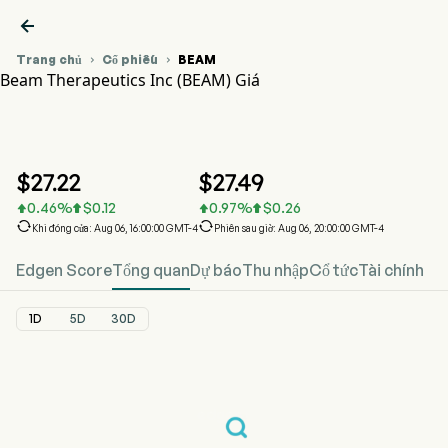

Trang chủ
Cổ phiếu
BEAM


Beam Therapeutics Inc (BEAM) Giá
Biểu đồ giá cổ phiếu BEAM
BEAM Giá
Beam Therapeutics Inc
$
27.22
$
27.49
0.46
%
$
0.12
0.97
%
$
0.26






Khi đóng cửa: Aug 06, 16:00:00 GMT-4
Phiên sau giờ: Aug 06, 20:00:00 GMT-4
Edgen Score
Tổng quan
Dự báo
Thu nhập
Cổ tức
Tài chính
1D
5D
30D