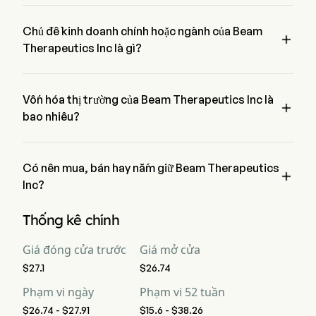
Giá hiện tại của BEAM là $27.49, đã tăng lên 0.97% trong 
biến điểm E342K (kiểu gen PiZZ).
ngày giao dịch cuối cùng.
Chủ đề kinh doanh chính hoặc ngành của Beam

Therapeutics Inc là gì?
Beam Therapeutics Inc thuộc ngành Biotechnology và lĩnh 
vực là Health Care
Vốn hóa thị trường của Beam Therapeutics Inc là

bao nhiêu?
Vốn hóa thị trường hiện tại của Beam Therapeutics Inc là 
$2.8B
Có nên mua, bán hay nắm giữ Beam Therapeutics

Inc?
Theo các nhà phân tích phố Wall, 16 nhà phân tích đã đưa ra 
Thống kê chính
xếp hạng phân tích cho Beam Therapeutics Inc, bao gồm 9 
mua mạnh, 10 mua, 3 nắm giữ, 0 bán, và 9 bán mạnh
Giá đóng cửa trước
Giá mở cửa
$27.1
$26.74
Phạm vi ngày
Phạm vi 52 tuần
$26.74 - $27.91
$15.6 - $38.26