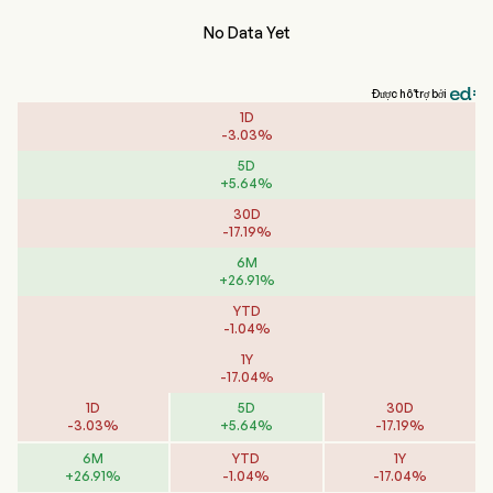
No Data Yet
Được hỗ trợ bởi
1D
-
3.03
%
5D
+
5.64
%
30D
-
17.19
%
6M
+
26.91
%
YTD
-
1.04
%
1Y
-
17.04
%
1D
5D
30D
-
3.03
%
+
5.64
%
-
17.19
%
6M
YTD
1Y
+
26.91
%
-
1.04
%
-
17.04
%