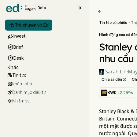

Beta

Tin tức cổ phiếu
Thị


Trò chuyện với Ed
Hành động của cổ đô

Invest
Stanley 

Brief
nhu cầu 

Desk
Khác
Sarah Lin
·
May
Tin tức

Chia sẻ đến

Ch
Khám phá

Danh mục đầu tư

SWK
+2.25%
Nhiệm vụ
Stanley Black &
Britain, Connect
một mặt được sả
nước ngoài. Quyế