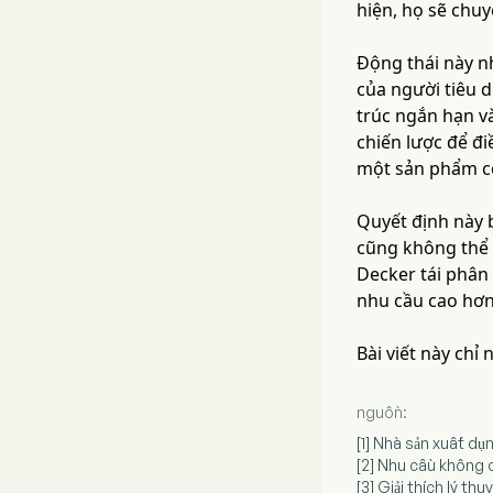
hiện, họ sẽ chuy
Động thái này nh
của người tiêu 
trúc ngắn hạn v
chiến lược để đi
một sản phẩm có
Quyết định này 
cũng không thể 
Decker tái phân 
nhu cầu cao hơn 
Bài viết này chỉ
nguồn:
[1] Nhà sản xuất d
[2] Nhu cầu không co
[3] Giải thích lý t