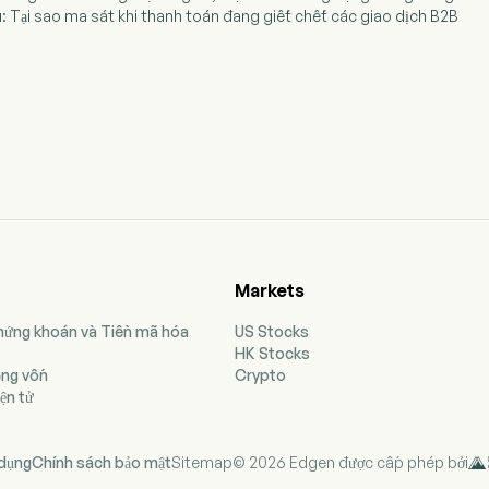
u: Tại sao ma sát khi thanh toán đang giết chết các giao dịch B2B
Markets
Chứng khoán và Tiền mã hóa
US Stocks
HK Stocks
ộng vốn
Crypto
ện tử
 dụng
Chính sách bảo mật
Sitemap
© 2026 Edgen được cấp phép bởi