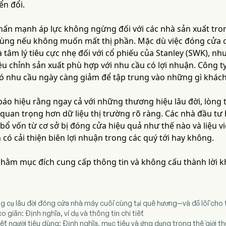
ển đổi.
ấn mạnh áp lực không ngừng đối với các nhà sản xuất trong
dùng nếu không muốn mất thị phần. Mặc dù việc đóng cửa có 
à tâm lý tiêu cực nhẹ đối với cổ phiếu của Stanley (SWK),
ều chỉnh sản xuất phù hợp với nhu cầu có lợi nhuận. Công ty
 nhu cầu ngày càng giảm để tập trung vào những gì khác
báo hiệu rằng ngay cả với những thương hiệu lâu đời, lòng 
quan trọng hơn dữ liệu thị trường rõ ràng. Các nhà đầu tư 
bổ vốn từ cơ sở bị đóng cửa hiệu quả như thế nào và liệu v
có cải thiện biên lợi nhuận trong các quý tới hay không.
 nhằm mục đích cung cấp thông tin và không cấu thành lời 
ụng cụ lâu đời đóng cửa nhà máy cuối cùng tại quê hương—và đổ lỗi cho
 giãn: Định nghĩa, ví dụ và thông tin chi tiết
huyết người tiêu dùng: Định nghĩa, mục tiêu và ứng dụng trong thế giới t