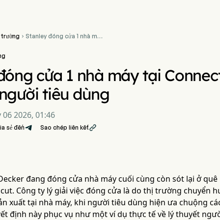
 trường
Stanley đóng cửa 1 nhà máy

tại Connecticut do thay đổi
nhu cầu người tiêu dùng
ng
đóng cửa 1 nhà máy tại Connect
người tiêu dùng
 06 2026, 01:46
ia sẻ đến
Sao chép liên kết

 Decker đang đóng cửa nhà máy cuối cùng còn sót lại ở qu
icut. Công ty lý giải việc đóng cửa là do thị trường chuyể
n xuất tại nhà máy, khi người tiêu dùng hiện ưa chuộng cá
t định này phục vụ như một ví dụ thực tế về lý thuyết người