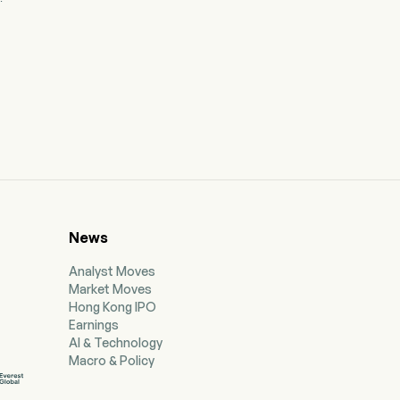
News
Analyst Moves
Market Moves
Hong Kong IPO
Earnings
AI & Technology
Macro & Policy