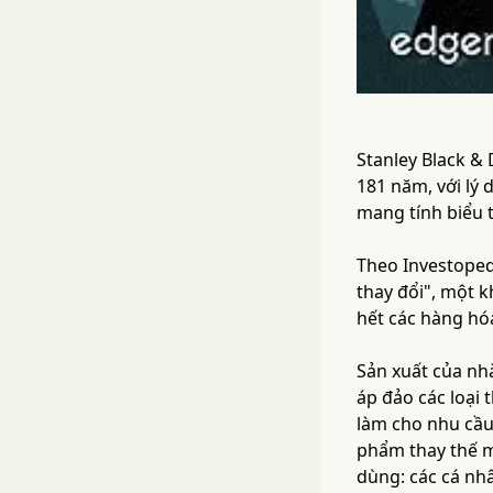
Stanley Black &
181 năm, với lý
mang tính biểu 
Theo Investoped
thay đổi", một k
hết các hàng hóa
Sản xuất của nh
áp đảo các loại 
làm cho nhu cầu 
phẩm thay thế m
dùng: các cá nhâ