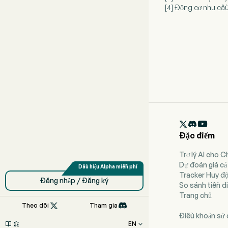
[4] Động cơ nhu cầ

Đặc điểm
Trợ lý AI cho 
Dự đoán giá cả
Tracker Huy đ
Đăng nhập / Đăng ký
So sánh tiền đi
Trang chủ

Theo dõi
Tham gia
Điều khoản sử
EN


