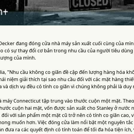
 Decker đang đóng cửa nhà máy sản xuất cuối cùng của mình 
 do có sự thay đổi cơ bản trong nhu cầu của người tiêu dùn
tượng của mình.
ia, "Nhu cầu không co giãn đề cập đến lượng hàng hóa khôn
hái niệm giải thích tại sao nhu cầu đối với các mặt hàng thi
 và dịch vụ đều có tính co giãn vì chúng không phải là duy 
à máy Connecticut tập trung vào thước cuộn một mặt. Theo 
thước cuộn hai mặt, vốn được sản xuất cho Stanley ở nước n
đối với sản phẩm một mặt cũ trở nên có tính co giãn cao, 
ong muốn hơn. Việc đóng cửa làm nổi bật một nguyên tắc cố
n đưa ra các quyết định có tính toán để tối đa hóa tiện ích,