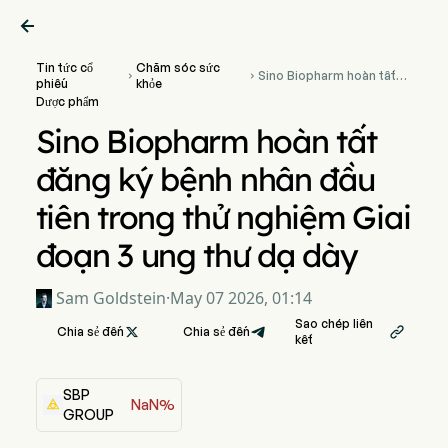

Tin tức cổ
Chăm sóc sức
Sino Biopharm hoàn tất


phiếu
khỏe
đăng ký bệnh nhân đầu
Dược phẩm
tiên trong thử nghiệm Giai
đoạn 3 ung thư dạ dày
Sino Biopharm hoàn tất
đăng ký bệnh nhân đầu
tiên trong thử nghiệm Giai
đoạn 3 ung thư dạ dày
Sam Goldstein
·
May 07 2026, 01:14
Sao chép liên
Chia sẻ đến

Chia sẻ đến

kết
SBP
NaN%
GROUP