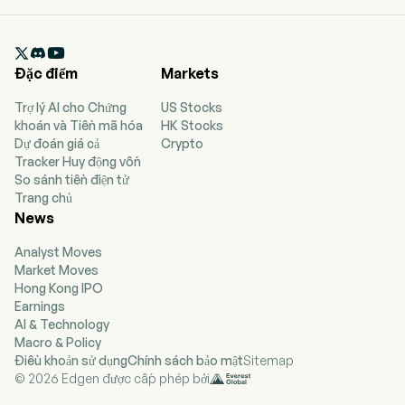

Đặc điểm
Markets
Trợ lý AI cho Chứng
US Stocks
khoán và Tiền mã hóa
HK Stocks
Dự đoán giá cả
Crypto
Tracker Huy động vốn
So sánh tiền điện tử
Trang chủ
News
Analyst Moves
Market Moves
Hong Kong IPO
Earnings
AI & Technology
Macro & Policy
Điều khoản sử dụng
Chính sách bảo mật
Sitemap
© 2026 Edgen được cấp phép bởi