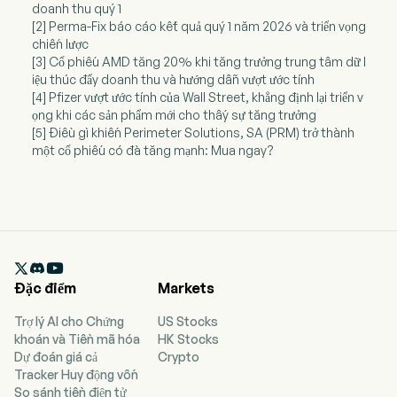
doanh thu quý 1
[2] Perma-Fix báo cáo kết quả quý 1 năm 2026 và triển vọng
chiến lược
[3] Cổ phiếu AMD tăng 20% khi tăng trưởng trung tâm dữ l
iệu thúc đẩy doanh thu và hướng dẫn vượt ước tính
[4] Pfizer vượt ước tính của Wall Street, khẳng định lại triển v
ọng khi các sản phẩm mới cho thấy sự tăng trưởng
[5] Điều gì khiến Perimeter Solutions, SA (PRM) trở thành
một cổ phiếu có đà tăng mạnh: Mua ngay?

Đặc điểm
Markets
Trợ lý AI cho Chứng
US Stocks
khoán và Tiền mã hóa
HK Stocks
Dự đoán giá cả
Crypto
Tracker Huy động vốn
So sánh tiền điện tử