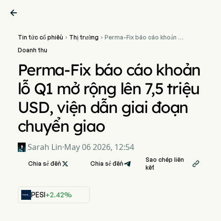

Tin tức cổ phiếu
Thị trường
Perma-Fix báo cáo khoản lỗ


Q1 mở rộng lên 7,5 triệu
Doanh thu
USD, viện dẫn giai đoạn
chuyển giao
Perma-Fix báo cáo khoản
lỗ Q1 mở rộng lên 7,5 triệu
USD, viện dẫn giai đoạn
chuyển giao
Sarah Lin
·
May 06 2026, 12:54
Sao chép liên
Chia sẻ đến

Chia sẻ đến

kết
PESI
+2.42%