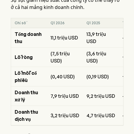
Sự sụt giảm hiệu suất của công ty có thể thấy rõ
ở cả hai mảng kinh doanh chính.
Chỉ số
Q1 2026
Q1 2025
Thay đ
Tổng doanh
13,9 triệu
11,1 triệu USD
-20,
thu
USD
(7,5 triệu
(3,6 triệu
Lỗ ròng
+10
USD)
USD)
Lỗ mỗi cổ
(0,40 USD)
(0,19 USD)
+111
phiếu
Doanh thu
7,9 triệu USD
9,2 triệu USD
-14,
xử lý
Doanh thu
3,2 triệu USD
4,7 triệu USD
-31,
dịch vụ