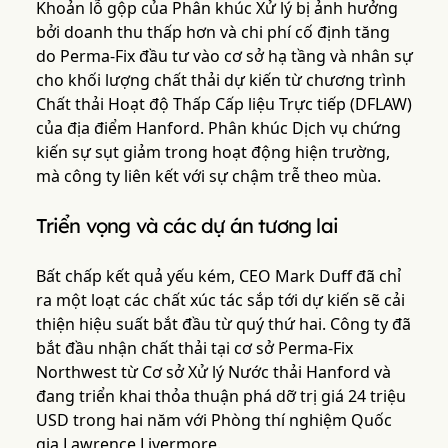
Khoản lỗ gộp của Phân khúc Xử lý bị ảnh hưởng
bởi doanh thu thấp hơn và chi phí cố định tăng
do Perma-Fix đầu tư vào cơ sở hạ tầng và nhân sự
cho khối lượng chất thải dự kiến từ chương trình
Chất thải Hoạt độ Thấp Cấp liệu Trực tiếp (DFLAW)
của địa điểm Hanford. Phân khúc Dịch vụ chứng
kiến sự sụt giảm trong hoạt động hiện trường,
mà công ty liên kết với sự chậm trễ theo mùa.
Triển vọng và các dự án tương lai
Bất chấp kết quả yếu kém, CEO Mark Duff đã chỉ
ra một loạt các chất xúc tác sắp tới dự kiến sẽ cải
thiện hiệu suất bắt đầu từ quý thứ hai. Công ty đã
bắt đầu nhận chất thải tại cơ sở Perma-Fix
Northwest từ Cơ sở Xử lý Nước thải Hanford và
đang triển khai thỏa thuận phá dỡ trị giá 24 triệu
USD trong hai năm với Phòng thí nghiệm Quốc
gia Lawrence Livermore.