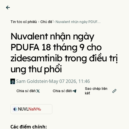

Tin tức cổ phiếu
Chủ đề
Nuvalent nhận ngày PDUFA


18 tháng 9 cho
zidesamtinib trong điều trị
Nuvalent nhận ngày
ung thư phổi
PDUFA 18 tháng 9 cho
zidesamtinib trong điều trị
ung thư phổi
Sam Goldstein
·
May 07 2026, 11:46
Sao chép liên
Chia sẻ đến

Chia sẻ đến

kết
NUVL
NaN%
Các điểm chính: