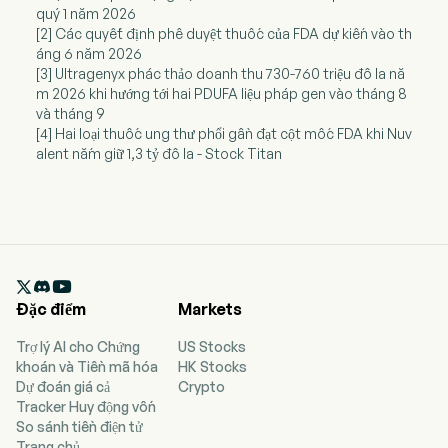
quý 1 năm 2026
[2] Các quyết định phê duyệt thuốc của FDA dự kiến vào th
áng 6 năm 2026
[3] Ultragenyx phác thảo doanh thu 730-760 triệu đô la nă
m 2026 khi hướng tới hai PDUFA liệu pháp gen vào tháng 8
và tháng 9
[4] Hai loại thuốc ung thư phổi gần đạt cột mốc FDA khi Nuv
alent nắm giữ 1,3 tỷ đô la - Stock Titan

Đặc điểm
Markets
Trợ lý AI cho Chứng
US Stocks
khoán và Tiền mã hóa
HK Stocks
Dự đoán giá cả
Crypto
Tracker Huy động vốn
So sánh tiền điện tử
Trang chủ