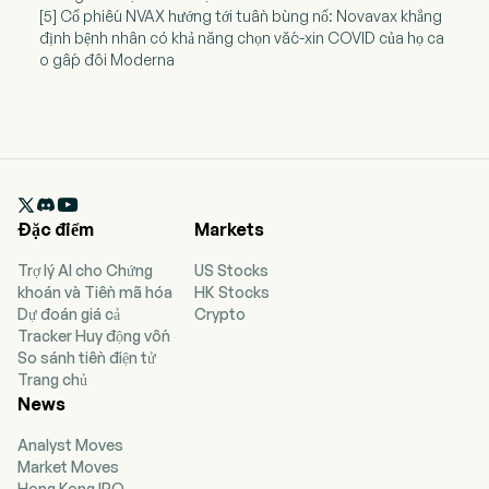
[5] Cổ phiếu NVAX hướng tới tuần bùng nổ: Novavax khẳng
định bệnh nhân có khả năng chọn vắc-xin COVID của họ ca
o gấp đôi Moderna

Đặc điểm
Markets
Trợ lý AI cho Chứng
US Stocks
khoán và Tiền mã hóa
HK Stocks
Dự đoán giá cả
Crypto
Tracker Huy động vốn
So sánh tiền điện tử
Trang chủ
News
Analyst Moves
Market Moves
Hong Kong IPO