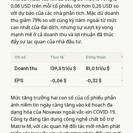
0,06 USD trên mỗi cổ phiếu, tốt hơn 0,26 USD so
với dự báo của các nhà phân tích. Mặc dù doanh
thu giảm 79% so với cùng kỳ năm ngoái từ mức
cao nhất của đại dịch, nhưng sự vượt kỳ vọng
mạnh mẽ ở cả doanh thu và lợi nhuận đã thúc
đẩy sự lạc quan của nhà đầu tư.
Chỉ số
Thực tế
Đồng thuận
Vượt/
Doanh thu
139,5 triệu $
81,0 triệu $
+58,5
EPS
-0,06 $
-0,32 $
+0,2
Mức tăng trưởng hai con số của cổ phiếu phản
ánh niềm tin ngày càng tăng vào kế hoạch đa
dạng hóa của Novavax ngoài vắc-xin COVID-19.
Công ty đang tận dụng công nghệ chất bổ trợ
Matrix-M, với các quan hệ đối tác mới nhằm phát