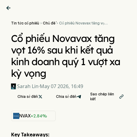

Tin tức cổ phiếu
Chủ đề
Cổ phiếu Novavax tăng vọt


16% sau khi kết quả kinh
doanh quý 1 vượt xa kỳ vọng
Cổ phiếu Novavax tăng
vọt 16% sau khi kết quả
kinh doanh quý 1 vượt xa
kỳ vọng
Sarah Lin
·
May 07 2026, 16:49
Sao chép liên
Chia sẻ đến

Chia sẻ đến

kết
NVAX
+2.84%
Key Takeaways: