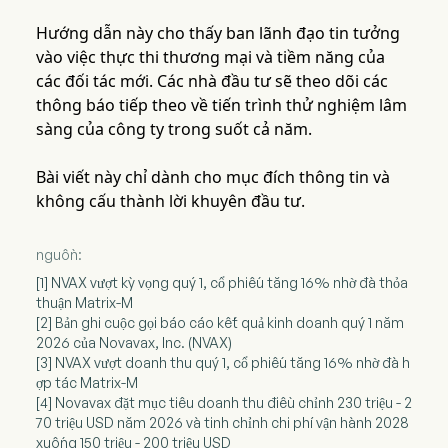
Hướng dẫn này cho thấy ban lãnh đạo tin tưởng
vào việc thực thi thương mại và tiềm năng của
các đối tác mới. Các nhà đầu tư sẽ theo dõi các
thông báo tiếp theo về tiến trình thử nghiệm lâm
sàng của công ty trong suốt cả năm.
Bài viết này chỉ dành cho mục đích thông tin và
không cấu thành lời khuyên đầu tư.
nguồn:
[1] NVAX vượt kỳ vọng quý 1, cổ phiếu tăng 16% nhờ đà thỏa
thuận Matrix-M
[2] Bản ghi cuộc gọi báo cáo kết quả kinh doanh quý 1 năm
2026 của Novavax, Inc. (NVAX)
[3] NVAX vượt doanh thu quý 1, cổ phiếu tăng 16% nhờ đà h
ợp tác Matrix-M
[4] Novavax đặt mục tiêu doanh thu điều chỉnh 230 triệu - 2
70 triệu USD năm 2026 và tinh chỉnh chi phí vận hành 2028
xuống 150 triệu - 200 triệu USD