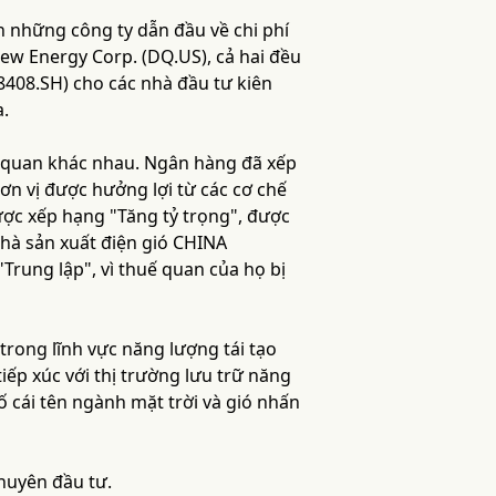
n những công ty dẫn đầu về chi phí
ew Energy Corp. (DQ.US), cả hai đều
8408.SH) cho các nhà đầu tư kiên
a.
ế quan khác nhau. Ngân hàng đã xếp
n vị được hưởng lợi từ các cơ chế
ợc xếp hạng "Tăng tỷ trọng", được
nhà sản xuất điện gió CHINA
ung lập", vì thuế quan của họ bị
rong lĩnh vực năng lượng tái tạo
iếp xúc với thị trường lưu trữ năng
 cái tên ngành mặt trời và gió nhấn
khuyên đầu tư.