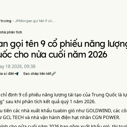
 trường
JPMorgan gọi tên 9 cổ

phiếu năng lượng tái tạo
hàng đầu Trung Quốc cho
nhà phân tích
nửa cuối năm 2026
 gọi tên 9 cổ phiếu năng lượn
uốc cho nửa cuối năm 2026
y 18 2026, 09:38
ia sẻ đến
Sao chép liên kết

chỉ định 9 cổ phiếu năng lượng tái tạo của Trung Quốc là 
g" sau khi phân tích kết quả quý 1 năm 2026.
 tiên các nhà xuất khẩu tuabin gió như GOLDWIND, các cô
hư GCL TECH và nhà vận hành điện hạt nhân CGN POWER.
hính cho nửa cuối năm 2026 bao gồm xuất khẩu gió, thị trư