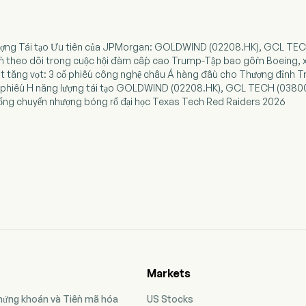
 lượng Tái tạo Ưu tiên của JPMorgan: GOLDWIND (02208.HK), GCL T
ần theo dõi trong cuộc hội đàm cấp cao Trump-Tập bao gồm Boeing, x
nt tăng vọt: 3 cổ phiếu công nghệ châu Á hàng đầu cho Thượng đỉnh 
cổ phiếu H năng lượng tái tạo GOLDWIND (02208.HK), GCL TECH (038
í cổng chuyển nhượng bóng rổ đại học Texas Tech Red Raiders 2026
Markets
Chứng khoán và Tiền mã hóa
US Stocks