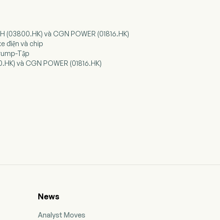
ECH (03800.HK) và CGN POWER (01816.HK)
e điện và chip
Trump-Tập
00.HK) và CGN POWER (01816.HK)
News
Analyst Moves