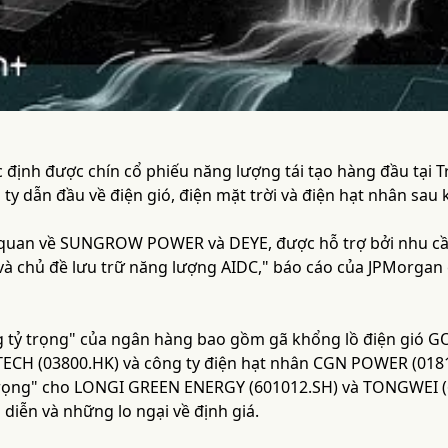
 định được chín cổ phiếu năng lượng tái tạo hàng đầu tại 
 ty dẫn đầu về điện gió, điện mặt trời và điện hạt nhân sau 
 quan về SUNGROW POWER và DEYE, được hỗ trợ bởi nhu cầu
và chủ đề lưu trữ năng lượng AIDC," báo cáo của JPMorgan 
 tỷ trọng" của ngân hàng bao gồm gã khổng lồ điện gió G
 TECH (03800.HK) và công ty điện hạt nhân CGN POWER (0181
rọng" cho LONGI GREEN ENERGY (601012.SH) và TONGWEI (6
diễn và những lo ngại về định giá.