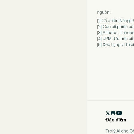
nguồn:
[1] Cổ phiếu Năng
[2] Các cổ phiếu c
[3] Alibaba, Tence
[4] JPM: Ưu tiên 
[5] Xếp hạng vị tr

Đặc điểm
Trợ lý AI cho 