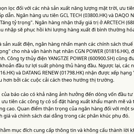
n lọc đối với các nhà sản xuất năng lượng mặt trời, ưu tiê
hấp dẫn. Ngân hàng ưu tiên GCL TECH (03800.HK) và DAQO N
Tăng tỷ trọng". Ngân hàng nhận thấy giá trị ở ARCTECH (68
hu nhập sẽ phục hồi khi lượng hàng xuất đi bình thường hó
à sản xuất điện, ngân hàng nhấn mạnh các chính sách thu
rọng" cho nhà vận hành hạt nhân CGN POWER (01816.HK), đơ
nh. Công ty thủy điện YANGTZE POWER (600900.SH) cũng đư
 khoản đầu tư lợi suất phòng thủ hàng đầu. Ngược lại, các 
.HK) và DATANG RENEW (01798.HK) nhận được xếp hạng "Tr
 hơn bởi các cuộc cải cách theo hướng thị trường.
 của báo cáo có khả năng ảnh hưởng đến dòng vốn đầu tư t
ưu tiên các công ty có sổ đặt hàng xuất khẩu mạnh mẽ và t
ng cao. Quan điểm thận trọng của ngân hàng đối với một số
h giá và chính sách dai dẳng trong các phân khúc phụ đó.
 nhằm mục đích cung cấp thông tin và không cấu thành lời 