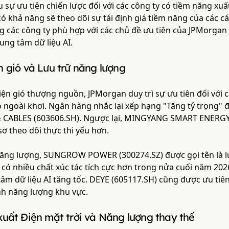
 sự ưu tiên chiến lược đối với các công ty có tiềm năng xuấ
ó khả năng sẽ theo dõi sự tái định giá tiềm năng của các 
 các công ty phù hợp với các chủ đề ưu tiên của JPMorgan 
ung tâm dữ liệu AI.
 gió và Lưu trữ năng lượng
iện gió thượng nguồn, JPMorgan duy trì sự ưu tiên đối với 
ió ngoài khơi. Ngân hàng nhắc lại xếp hạng "Tăng tỷ trọng"
 CABLES (603606.SH). Ngược lại, MINGYANG SMART ENERGY
sơ theo dõi thực thi yếu hơn.
 năng lượng, SUNGROW POWER (300274.SZ) được gọi tên là l
có nhiều chất xúc tác tích cực hơn trong nửa cuối năm 2026 
tâm dữ liệu AI tăng tốc. DEYE (605117.SH) cũng được ưu ti
inh năng lượng khu vực.
uất Điện mặt trời và Năng lượng thay thế