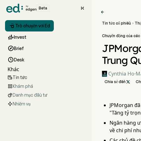

Beta

Tin tức cổ phiếu
Thị


Trò chuyện với Ed
Chuyển động của các 

Invest
JPMorgan

Brief
Trung Q

Desk
Khác
Cynthia Ho
·
Ma
Tin tức

Chia sẻ đến

Ch
Khám phá

Danh mục đầu tư

Nhiệm vụ
JPMorgan đã 
"Tăng tỷ trọn
Ngân hàng ưu
về chi phí n
Các chủ đề c