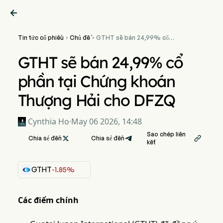

Tin tức cổ phiếu
Chủ đề
GTHT sẽ bán 24,99% cổ


phần tại Chứng khoán
Thượng Hải cho DFZQ
GTHT sẽ bán 24,99% cổ
phần tại Chứng khoán
Thượng Hải cho DFZQ
Cynthia Ho
·
May 06 2026, 14:48
Sao chép liên
Chia sẻ đến

Chia sẻ đến

kết
GTHT
-1.85%
Các điểm chính