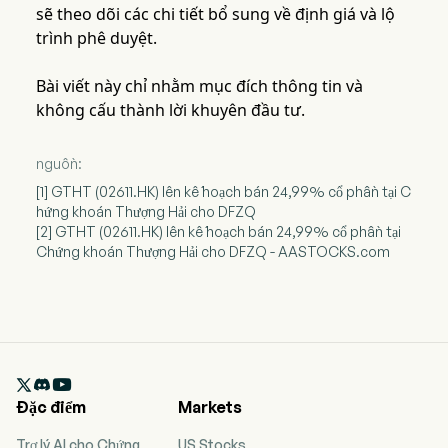
sẽ theo dõi các chi tiết bổ sung về định giá và lộ
trình phê duyệt.
Bài viết này chỉ nhằm mục đích thông tin và
không cấu thành lời khuyên đầu tư.
nguồn:
[1] GTHT (02611.HK) lên kế hoạch bán 24,99% cổ phần tại C
hứng khoán Thượng Hải cho DFZQ
[2] GTHT (02611.HK) lên kế hoạch bán 24,99% cổ phần tại
Chứng khoán Thượng Hải cho DFZQ - AASTOCKS.com

Đặc điểm
Markets
Trợ lý AI cho Chứng
US Stocks