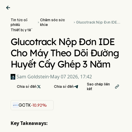

Tin tức cổ
Chăm sóc sức
Glucotrack Nộp Đơn IDE


phiếu
khỏe
Cho Máy Theo Dõi Đường
Thiết bị y tế
Huyết Cấy Ghép 3 Năm
Glucotrack Nộp Đơn IDE
Cho Máy Theo Dõi Đường
Huyết Cấy Ghép 3 Năm
Sam Goldstein
·
May 07 2026, 17:42
Sao chép liên
Chia sẻ đến

Chia sẻ đến

kết
GCTK
-10.92%
Key Takeaways: