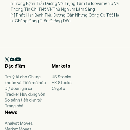
n Trong Bệnh Tiểu Đường Với Trọng Tâm Là Icovamenib Và
Thông Tin Chi Tiết Về Thử Nghiệm Lâm Sàng
[4] Phát Hiện Bệnh Tiểu Đường Cần Những Công Cụ Tốt Hơ
n. Chúng Đang Trên Đường Đến

Đặc điểm
Markets
Trợ lý AI cho Chứng
US Stocks
khoán và Tiền mã hóa
HK Stocks
Dự đoán giá cả
Crypto
Tracker Huy động vốn
So sánh tiền điện tử
Trang chủ
News
Analyst Moves
Market Moves