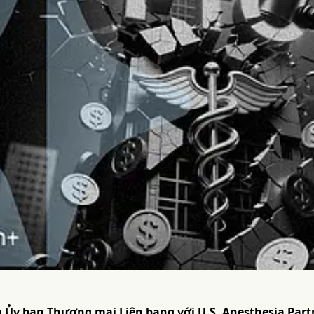
 Ủy ban Thương mại Liên bang với U.S. Anesthesia Par