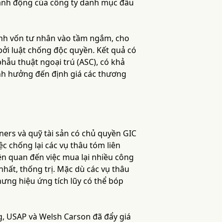
 hành động của công ty danh mục đầu
ngành vốn tư nhân vào tầm ngắm, cho
 bởi luật chống độc quyền. Kết quả có
phẫu thuật ngoại trú (ASC), có khả
ảnh hưởng đến định giá các thương
ers và quỹ tài sản có chủ quyền GIC
ệc chống lại các vụ thâu tóm liên
iên quan đến việc mua lại nhiều công
hất, thống trị. Mặc dù các vụ thâu
hưng hiệu ứng tích lũy có thể bóp
g, USAP và Welsh Carson đã đẩy giá