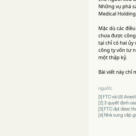
Những vụ phá sả
Medical Holdings
Mặc dù các điều 
chưa được công k
tại chỉ có hai ủ
công ty vốn tư n
một thập kỷ.
Bài viết này chỉ
nguồn:
[1] FTC và US Anes
[2] 3 quyết định c
[3] FTC đạt được t
[4] Nhà cung cấp g