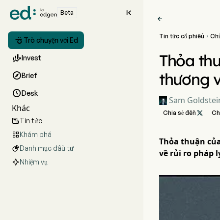

Beta

Tin tức cổ phiếu
Ch


Trò chuyện với Ed
Thỏa thu

Invest
thương v

Brief

Desk
Sam Goldstei
Khác
Chia sẻ đến

Ch
Tin tức

Khám phá

Thỏa thuận của
Danh mục đầu tư

về rủi ro pháp 
Nhiệm vụ