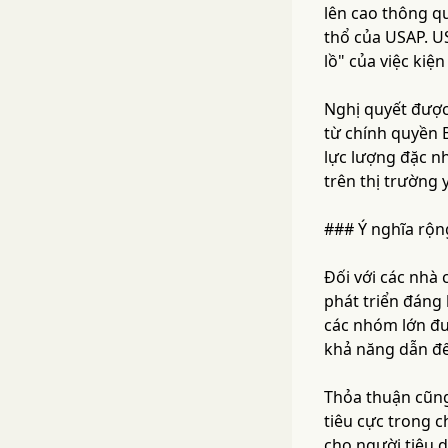
lên cao thông q
thổ của USAP. U
lồ" của việc kiện
Nghị quyết được
từ chính quyền 
lực lượng đặc n
trên thị trường 
### Ý nghĩa rộng
Đối với các nhà 
phát triển đáng
các nhóm lớn đư
khả năng dẫn đế
Thỏa thuận cũng
tiêu cực trong 
cho người tiêu 