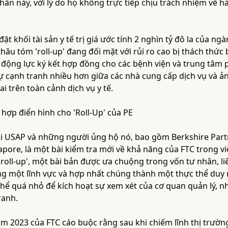
nhân này, với lý do họ không trực tiếp chịu trách nhiệm về
ặt khối tài sản y tế trị giá ước tính 2 nghìn tỷ đô la của 
thâu tóm 'roll-up' đang đối mặt với rủi ro cao bị thách thức
i động lực ký kết hợp đồng cho các bệnh viện và trung tâm 
ự cạnh tranh nhiều hơn giữa các nhà cung cấp dịch vụ và 
ai trên toàn cảnh dịch vụ y tế.
hợp điển hình cho 'Roll-Up' của PE
ại USAP và những người ủng hộ nó, bao gồm Berkshire Partn
apore, là một bài kiểm tra mới về khả năng của FTC trong vi
 'roll-up', một bài bản được ưa chuộng trong vốn tư nhân, l
ng một lĩnh vực và hợp nhất chúng thành một thực thể duy n
thể quá nhỏ để kích hoạt sự xem xét của cơ quan quản lý, n
ranh.
ăm 2023 của FTC cáo buộc rằng sau khi chiếm lĩnh thị trườn