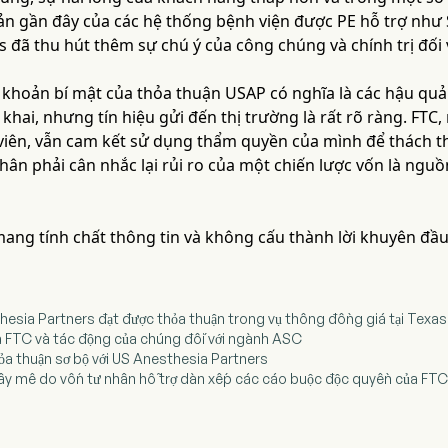
n gần đây của các hệ thống bệnh viện được PE hỗ trợ như 
 đã thu hút thêm sự chú ý của công chúng và chính trị đối 
khoản bí mật của thỏa thuận USAP có nghĩa là các hậu quả 
hai, nhưng tín hiệu gửi đến thị trường là rất rõ ràng. FTC, 
y viên, vẫn cam kết sử dụng thẩm quyền của mình để thách t
hân phải cân nhắc lại rủi ro của một chiến lược vốn là nguồ
 mang tính chất thông tin và không cấu thành lời khuyên đầu
thesia Partners đạt được thỏa thuận trong vụ thông đồng giá tại Texas
ủa FTC và tác động của chúng đối với ngành ASC
hỏa thuận sơ bộ với US Anesthesia Partners
ây mê do vốn tư nhân hỗ trợ dàn xếp các cáo buộc độc quyền của FTC