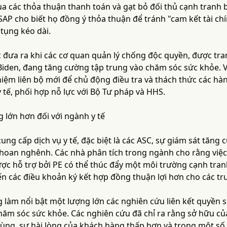
ua các thỏa thuận thanh toán và gạt bỏ đối thủ cạnh tranh 
SAP cho biết họ đồng ý thỏa thuận để tránh "cam kết tài ch
 tụng kéo dài.
 đưa ra khi các cơ quan quản lý chống độc quyền, được tr
Biden, đang tăng cường tập trung vào chăm sóc sức khỏe. V
hiệm liên bộ mới để chủ động điều tra và thách thức các hà
y tế, phối hợp nỗ lực với Bộ Tư pháp và HHS.
 lớn hơn đối với ngành y tế
cung cấp dịch vụ y tế, đặc biệt là các ASC, sự giám sát tăng
 hoan nghênh. Các nhà phân tích trong ngành cho rằng việc
ợc hỗ trợ bởi PE có thể thúc đẩy một môi trường cạnh tran
n các điều khoản ký kết hợp đồng thuận lợi hơn cho các tr
 làm nổi bật một lượng lớn các nghiên cứu liên kết quyền s
chăm sóc sức khỏe. Các nghiên cứu đã chỉ ra rằng sở hữu c
dùng, sự hài lòng của khách hàng thấp hơn và trong một số