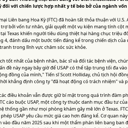
lý đối với chiến lược hợp nhất y tế béo bở của ngành vốn
ại Liên bang Hoa Kỳ (FTC) đã hoàn tất thỏa thuận với U.S. 
 trợ bởi vốn tư nhân, giải quyết một vụ kiện mang tính cột
tại Texas khiến người tiêu dùng thiệt hại hàng chục triệu 
ng 4, đánh dấu một bước tiến đáng kể trong chiến dịch của
tranh trong lĩnh vực chăm sóc sức khỏe.
 ích tốt nhất của bệnh nhân, bác sĩ và đối tác bệnh viện, ch
vấn đề này ngay bây giờ để USAP có thể tập trung tối đa vào
ng đồng của mình," Tiến sĩ Scott Holliday, chủ tịch hội đồn
hời khẳng định công ty "đã hoạt động có trách nhiệm" và ph
 các điều khoản vẫn được giữ bí mật trong quá trình đàm p
FTC cáo buộc USAP, một công ty thuộc danh mục đầu tư của
hệ thống gần như mọi phòng khám gây mê lớn ở Texas. FTC 
ho phép USAP yêu cầu mức giá cao hơn đáng kể. Cơ quan này
n vào đầu năm 2025 sau khi một thẩm phán liên bang ban đầ