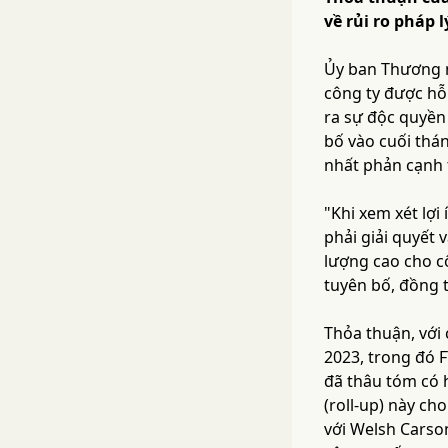
về rủi ro pháp 
Ủy ban Thương m
công ty được hỗ
ra sự độc quyền 
bố vào cuối thá
nhất phản cạnh 
"Khi xem xét lợi
phải giải quyết 
lượng cao cho cộ
tuyên bố, đồng t
Thỏa thuận, với
2023, trong đó 
đã thâu tóm có 
(roll-up) này c
với Welsh Carso