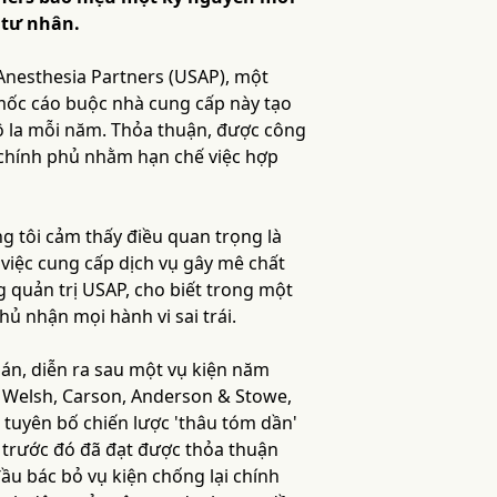
 tư nhân.
Anesthesia Partners (USAP), một
 mốc cáo buộc nhà cung cấp này tạo
đô la mỗi năm. Thỏa thuận, được công
 chính phủ nhằm hạn chế việc hợp
úng tôi cảm thấy điều quan trọng là
 việc cung cấp dịch vụ gây mê chất
g quản trị USAP, cho biết trong một
ủ nhận mọi hành vi sai trái.
hán, diễn ra sau một vụ kiện năm
 Welsh, Carson, Anderson & Stowe,
tuyên bố chiến lược 'thâu tóm dần'
 trước đó đã đạt được thỏa thuận
u bác bỏ vụ kiện chống lại chính