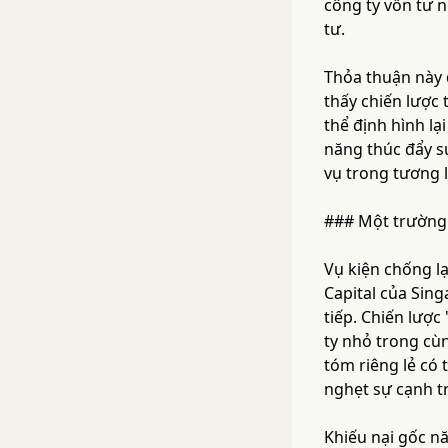
công ty vốn tư 
tư.
Thỏa thuận này đ
thấy chiến lược 
thể định hình lạ
năng thúc đẩy s
vụ trong tương l
### Một trường 
Vụ kiện chống l
Capital của Sing
tiếp. Chiến lược
ty nhỏ trong cù
tóm riêng lẻ có 
nghẹt sự cạnh t
Khiếu nại gốc n