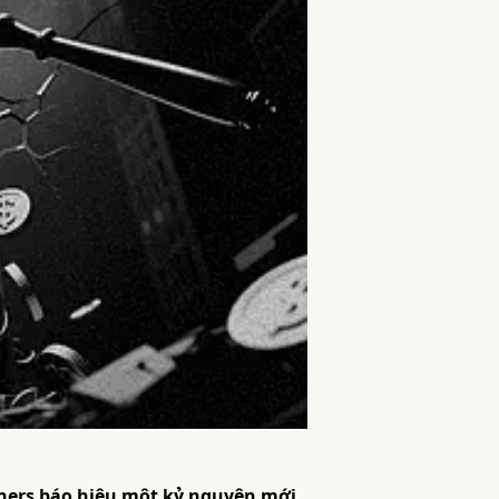
tners báo hiệu một kỷ nguyên mới