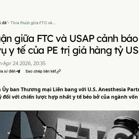
ủ đề
Thỏa thuận giữa FTC và

USAP cảnh báo rủi ro cho
các thương vụ y tế của PE trị
ận giữa FTC và USAP cảnh báo 
giá hàng tỷ USD
ụ y tế của PE trị giá hàng tỷ U
n
·
Apr 24 2026, 20:35
ia sẻ đến
Sao chép liên kết

 Ủy ban Thương mại Liên bang với U.S. Anesthesia Par
lý đối với chiến lược hợp nhất y tế béo bở của ngành vốn