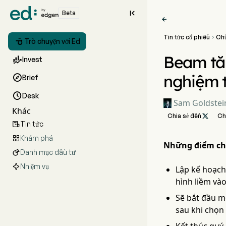

Beta

Tin tức cổ phiếu
Ch


Trò chuyện với Ed
Beam tă

Invest
nghiệm 

Brief

Desk
Sam Goldstei
Khác
Chia sẻ đến

Ch
Tin tức

Khám phá

Những điểm ch
Danh mục đầu tư

Nhiệm vụ
Lập kế hoạch
hình liềm và
Sẽ bắt đầu m
sau khi chọn 