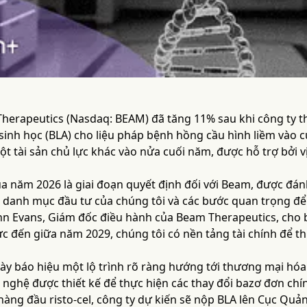
herapeutics (Nasdaq: BEAM) đã tăng 11% sau khi công ty 
inh học (BLA) cho liệu pháp bệnh hồng cầu hình liềm vào 
t tài sản chủ lực khác vào nửa cuối năm, được hỗ trợ bởi vị
ủa năm 2026 là giai đoạn quyết định đối với Beam, được đá
g danh mục đầu tư của chúng tôi và các bước quan trọng để
hn Evans, Giám đốc điều hành của Beam Therapeutics, cho b
c đến giữa năm 2029, chúng tôi có nền tảng tài chính để thự
ày báo hiệu một lộ trình rõ ràng hướng tới thương mại hóa
nghệ được thiết kế để thực hiện các thay đổi bazơ đơn chí
 hàng đầu risto-cel, công ty dự kiến sẽ nộp BLA lên Cục Q