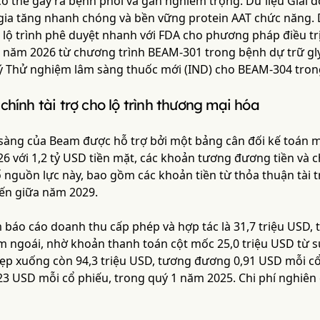
có thể gây ra bệnh phổi và gan nghiêm trọng. Dữ liệu Giai 
gia tăng nhanh chóng và bền vững protein AAT chức năng. 
 lộ trình phê duyệt nhanh với FDA cho phương pháp điều trị
o năm 2026 từ chương trình BEAM-301 trong bệnh dự trữ gly
 Thử nghiệm lâm sàng thuốc mới (IND) cho BEAM-304 tron
chính tài trợ cho lộ trình thương mại hóa
àng của Beam được hỗ trợ bởi một bảng cân đối kế toán m
26 với 1,2 tỷ USD tiền mặt, các khoản tương đương tiền và
 nguồn lực này, bao gồm các khoản tiền từ thỏa thuận tài trợ
ến giữa năm 2029.
báo cáo doanh thu cấp phép và hợp tác là 31,7 triệu USD, t
ngoái, nhờ khoản thanh toán cột mốc 25,0 triệu USD từ sự h
hẹp xuống còn 94,3 triệu USD, tương đương 0,91 USD mỗi cổ
3 USD mỗi cổ phiếu, trong quý 1 năm 2025. Chi phí nghiên c