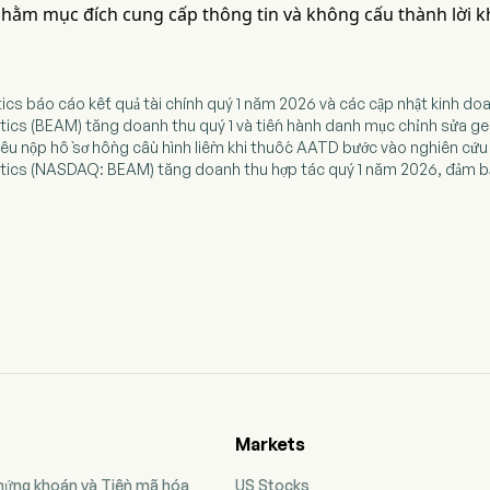
 nhằm mục đích cung cấp thông tin và không cấu thành lời 
ics báo cáo kết quả tài chính quý 1 năm 2026 và các cập nhật kinh do
ics (BEAM) tăng doanh thu quý 1 và tiến hành danh mục chỉnh sửa gen
iêu nộp hồ sơ hồng cầu hình liềm khi thuốc AATD bước vào nghiên cứu
ics (NASDAQ: BEAM) tăng doanh thu hợp tác quý 1 năm 2026, đảm bảo
Markets
Chứng khoán và Tiền mã hóa
US Stocks