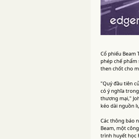
Cổ phiếu Beam T
phép chế phẩm s
then chốt cho mộ
"Quý đầu tiên c
có ý nghĩa tron
thương mại," Jo
kéo dài nguồn lự
Các thông báo n
Beam, một công 
trình huyết học