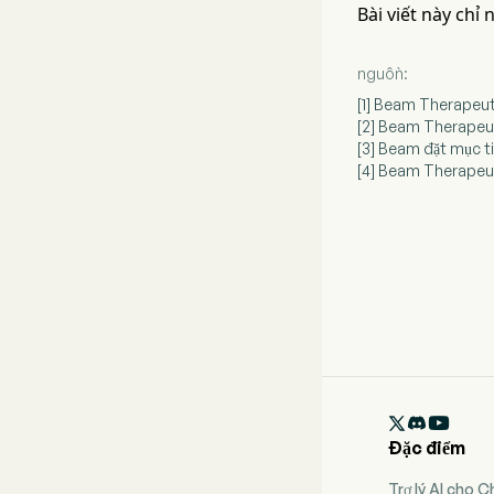
Bài viết này chỉ
nguồn:
[1] Beam Therapeut
[2] Beam Therapeut
[3] Beam đặt mục t
[4] Beam Therapeut

Đặc điểm
Trợ lý AI cho 