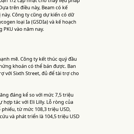
đoạn 1/2 cập nhật cho thấy liệu pháp
Dựa trên điều này, Beam có kế
 này. Công ty cũng dự kiến có dữ
cogen loại Ia (GSDIa) và kế hoạch
g PKU vào năm nay.
ạnh mẽ. Công ty kết thúc quý đầu
 chứng khoán có thể bán được. Ban
 với Sixth Street, đủ để tài trợ cho
ăng đáng kể so với mức 7,5 triệu
ợp tác với Eli Lilly. Lỗ ròng của
 phiếu, từ mức 108,3 triệu USD,
ứu và phát triển là 104,5 triệu USD