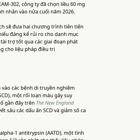
EAM-302, công ty đã chọn liều 60 mg
nh nhân vào nửa cuối năm 2026.
h sẽ đưa hai chương trình tiên tiến
hiểu đáng kể rủi ro cho danh mục
ài trợ tốt qua các giai đoạn phát
 cho liệu pháp điều trị
m vào các bệnh di truyền nghiêm
SCD), một rối loạn máu gây suy
bố gần đây trên
The New England
yết sâu các dấu ấn SCD và giảm số ca
alpha-1 antitrypsin (AATD), một tình