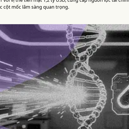
1 với vị thế tiền mặt 1,2 tỷ USD, cung cấp nguồn lực tài ch
c cột mốc lâm sàng quan trọng.