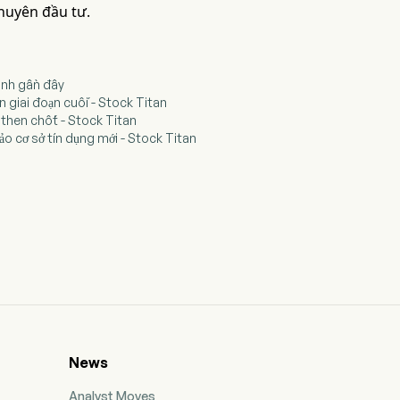
khuyên đầu tư.
anh gần đây
 giai đoạn cuối - Stock Titan
 then chốt - Stock Titan
 cơ sở tín dụng mới - Stock Titan
News
Analyst Moves