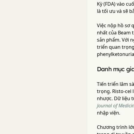
Kỳ (FDA) vào cu
là tối ưu và sẽ
Việc nộp hồ sơ q
nhất của Beam t
sản phẩm. Với ng
triển quan trọn
phenylketonuria
Danh mục gia
Tiến triển lâm 
trọng. Risto-cel
nhược. Dữ liệu 
Journal of Medici
nhập viện.
Chương trình lớn