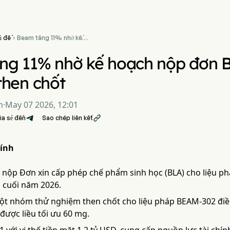
ủ đề
Beam tăng 11% nhờ kế

hoạch nộp đơn BLA và bắt
đầu thử nghiệm then chốt
ng 11% nhờ kế hoạch nộp đơn B
then chốt
n
·
May 07 2026, 12:01
ia sẻ đến
Sao chép liên kết

ính
 nộp Đơn xin cấp phép chế phẩm sinh học (BLA) cho liệu phá
o cuối năm 2026.
ột nhóm thử nghiệm then chốt cho liệu pháp BEAM-302 điề
được liều tối ưu 60 mg.