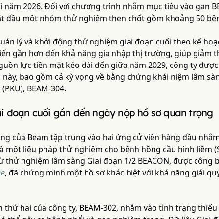
ối năm 2026. Đối với chương trình nhắm mục tiêu vào gan B
 bắt đầu một nhóm thử nghiệm then chốt gồm khoảng 50 bệ
uản lý và khởi động thử nghiệm giai đoạn cuối theo kế hoạc
iến gần hơn đến khả năng gia nhập thị trường, giúp giảm t
uồn lực tiền mặt kéo dài đến giữa năm 2029, công ty được t
g này, bao gồm cả kỳ vọng về bằng chứng khái niệm lâm sàng
 (PKU), BEAM-304.
i đoạn cuối gần đến ngày nộp hồ sơ quan trọng
sàng của Beam tập trung vào hai ứng cử viên hàng đầu nhắ
 là một liệu pháp thử nghiệm cho bệnh hồng cầu hình liềm (
từ thử nghiệm lâm sàng Giai đoạn 1/2 BEACON, được công 
ne
, đã chứng minh một hồ sơ khác biệt với khả năng giải qu
 thứ hai của công ty, BEAM-302, nhắm vào tình trạng thiếu 