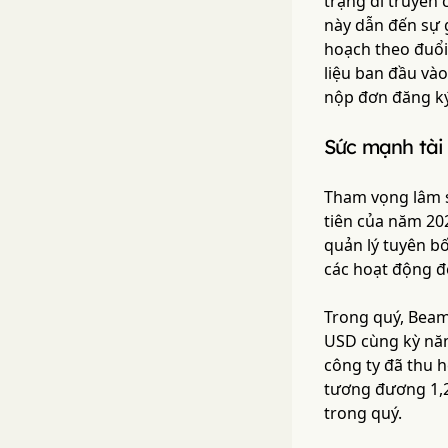
trạng di truyền 
này dẫn đến sự 
hoạch theo đuổi
liệu ban đầu và
nộp đơn đăng ký
Sức mạnh tài 
Tham vọng lâm s
tiên của năm 20
quản lý tuyên bố
các hoạt động đ
Trong quý, Beam 
USD cùng kỳ năm 
công ty đã thu 
tương đương 1,2
trong quý.