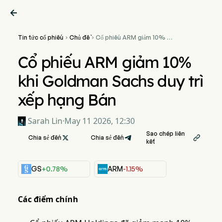

Tin tức cổ phiếu
Chủ đề
Cổ phiếu ARM giảm 10% khi


Goldman Sachs duy trì xếp
hạng Bán
Cổ phiếu ARM giảm 10%
khi Goldman Sachs duy trì
xếp hạng Bán
Sarah Lin
·
May 11 2026, 12:30
Sao chép liên
Chia sẻ đến

Chia sẻ đến

kết
GS
+0.78%
ARM
-1.15%
Các điểm chính