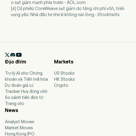
o sụt giảm mạnh phía trước - AOL.com
[4] Cổ phiếu CoreWeave sụt giảm do tăng chi phí vốn, triển
vọng yếu: Nhà đầu tư nhỏ lẻ không nản lòng - Stocktwits

Đặc điểm
Markets
Trợ lý AI cho Chứng
US Stocks
khoán và Tiền mã hóa
HK Stocks
Dự đoán giá cả
Crypto
Tracker Huy động vốn
So sánh tiền điện tử
Trang chủ
News
Analyst Moves
Market Moves
Hong Kong IPO