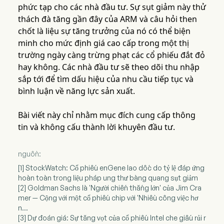
phức tạp cho các nhà đầu tư. Sự sụt giảm này thử
thách đà tăng gần đây của ARM và câu hỏi then
chốt là liệu sự tăng trưởng của nó có thể biện
minh cho mức định giá cao cấp trong một thị
trường ngày càng trừng phạt các cổ phiếu đắt đỏ
hay không. Các nhà đầu tư sẽ theo dõi thu nhập
sắp tới để tìm dấu hiệu của nhu cầu tiếp tục và
bình luận về năng lực sản xuất.
Bài viết này chỉ nhằm mục đích cung cấp thông
tin và không cấu thành lời khuyên đầu tư.
nguồn:
[1] StockWatch: Cổ phiếu enGene lao dốc do tỷ lệ đáp ứng
hoàn toàn trong liệu pháp ung thư bàng quang sụt giảm
[2] Goldman Sachs là 'Người chiến thắng lớn' của Jim Cra
mer — Cộng với một cổ phiếu chip với 'Nhiều công việc hơ
n...
[3] Dự đoán giá: Sự tăng vọt của cổ phiếu Intel che giấu rủi r