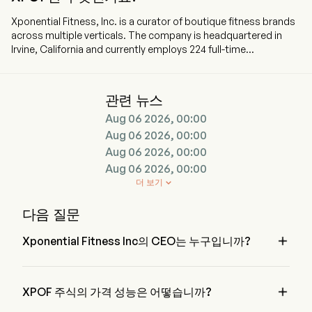
Xponential Fitness, Inc. is a curator of boutique fitness brands
across multiple verticals. The company is headquartered in
Irvine, California and currently employs 224 full-time
employees. The company went IPO on 2021-07-23. The firm
operates a diversified platform of six brands spanning
modalities including Pilates, barre, stretching, strength training
관련 뉴스
and yoga. In partnership with its franchisees, it offers a
Aug 06 2026, 00:00
personalized workout experience in studio locations
throughout the United States and internationally, with
Aug 06 2026, 00:00
franchise, master franchise and international expansion
Aug 06 2026, 00:00
agreements. The Company’s portfolio of brands includes Club
Aug 06 2026, 00:00
Pilates, the Pilates brand in the United States; StretchLab, a
더 보기

concept offering one-on-one and group stretching services;
YogaSix, the franchised yoga brand in the United States; Pure
다음 질문
Barre, a total body workout that uses the ballet barre to
perform small isometric movements, and the Barre brand in

Xponential Fitness Inc의 CEO는 누구입니까?
the United States; BFT, a functional training and strength-
based program.
Mr. Mike Nuzzo은 2025부터 회사에 합류한 Xponential 
Fitness Inc의 Chief Executive Officer입니다.

XPOF 주식의 가격 성능은 어떻습니까?