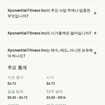
XPOF의 현재 가격은 $0이며, 전 거래일에 감소된 0% 하였습
니다.
Xponential Fitness Inc의 주요 사업 주제나 업종은

무엇입니까?
Xponential Fitness Inc은 Hotels, Restaurants & Leisure 업종
에 속하며, 해당 부문은 Consumer Discretionary입니다

Xponential Fitness Inc의 시가총액은 얼마입니까?
Xponential Fitness Inc의 현재 시가총액은 $NaN입니다
Xponential Fitness Inc는 매수, 매도, 아니면 보유해

야 하나요?
월스트리트 분석가들에 따르면, 9명의 분석가가 Xponential 
주요 통계
Fitness Inc에 대한 분석 평가를 실시했으며, 이는 5명의 강력
한 매수, 5명의 매수, 5명의 보유, 0명의 매도, 그리고 5명의 강
이전 종가
시가
력한 매도를 포함합니다
$6.72
$6.73
일일 범위
52주 범위
$5.55 - $6.73
$3.83 - $11.14