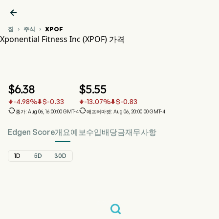

집
주식
XPOF


Xponential Fitness Inc (XPOF) 가격
XPOF 주가 차트
XPOF 가격
Xponential Fitness Inc
$
6.38
$
5.55
-4.98
%
$
-0.33
-13.07
%
$
-0.83






종가: Aug 06, 16:00:00 GMT-4
애프터마켓: Aug 06, 20:00:00 GMT-4
Edgen Score
개요
예보
수입
배당금
재무사항
1D
5D
30D