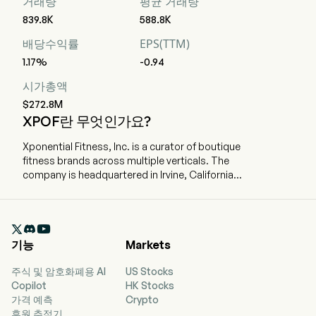
거래량
평균 거래량
839.8K
588.8K
배당수익률
EPS(TTM)
1.17%
-0.94
시가총액
$272.8M
XPOF란 무엇인가요?
Xponential Fitness, Inc. is a curator of boutique
fitness brands across multiple verticals. The
company is headquartered in Irvine, California
and currently employs 224 full-time employees.
The company went IPO on 2021-07-23. The firm
operates a diversified platform of six brands

spanning modalities including Pilates, barre,
기능
Markets
stretching, strength training and yoga. In
partnership with its franchisees, it offers a
주식 및 암호화폐용 AI
US Stocks
personalized workout experience in studio
Copilot
HK Stocks
locations throughout the United States and
가격 예측
Crypto
internationally, with franchise, master franchise
후원 추적기
and international expansion agreements. The