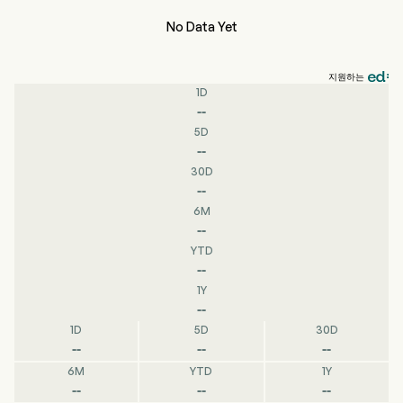
No Data Yet
지원하는
1D
--
5D
--
30D
--
6M
--
YTD
--
1Y
--
1D
5D
30D
--
--
--
6M
YTD
1Y
--
--
--