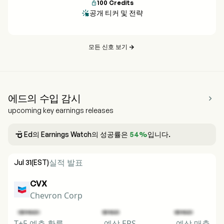
100
Credits

공개 티커 및 전략

모든 신호 보기

에드의 수입 감시

upcoming key earnings releases

Ed의 Earnings Watch의 성공률은
54%
입니다.
실적 발표
Jul 31
(EST)
CVX
Chevron Corp
T+5 예측 확률
예상 EPS
예상 매출