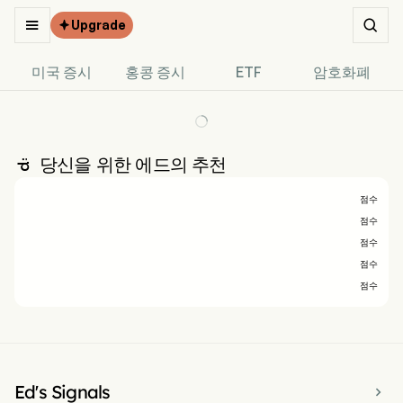


Upgrade

미국 증시
홍콩 증시
ETF
암호화폐
당신을 위한 에드의 추천

점수
점수
점수
점수
점수
Ed's Signals
