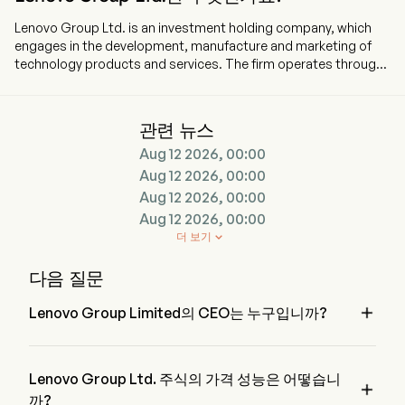
Lenovo Group Ltd. is an investment holding company, which
engages in the development, manufacture and marketing of
technology products and services. The firm operates through
three segments. The Intelligent Devices Group segment
primarily engages in the business of personal computers,
tablets, smartphones, and other smart devices. The
관련 뉴스
Infrastructure Solutions Group segment primarily engages in
Aug 12 2026, 00:00
the sales of servers and artificial intelligence (AI)-optimized
infrastructure products, including those incorporating
Aug 12 2026, 00:00
advanced liquid cooling technology. The Solutions & Services
Aug 12 2026, 00:00
Group segment primarily provides operation and maintenance
Aug 12 2026, 00:00
services and project and solution services. The firm conducts
더 보기

its businesses in domestic and overseas markets.
다음 질문

Lenovo Group Limited의 CEO는 누구입니까?
Mr. Yuanqing Yang은 1997부터 회사에 합류한 Lenovo Group 
Limited의 Executive Chairman of the Board입니다.
Lenovo Group Ltd. 주식의 가격 성능은 어떻습니

까?