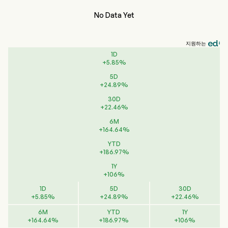
No Data Yet
지원하는
1D
+
5.85
%
5D
+
24.89
%
30D
+
22.46
%
6M
+
164.64
%
YTD
+
186.97
%
1Y
+
106
%
1D
5D
30D
+
5.85
%
+
24.89
%
+
22.46
%
6M
YTD
1Y
+
164.64
%
+
186.97
%
+
106
%