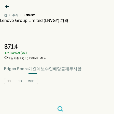

집
주식
LNVGY


Lenovo Group Limited (LNVGY) 가격
LNVGY 주가 차트
LNVGY 가격
Lenovo Group Limited
$
71.4
9.34
%
$
6.1



오늘 기준:Aug 07, 11:43:57 GMT-4
Edgen Score
개요
예보
수입
배당금
재무사항
1D
5D
30D