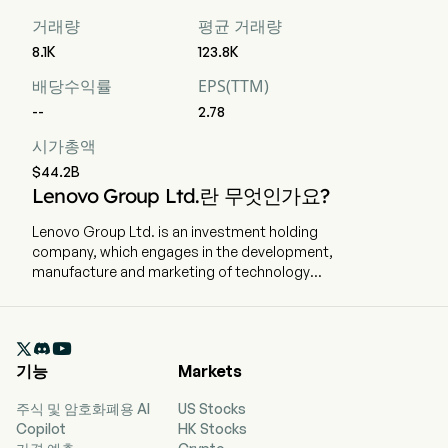
거래량
평균 거래량
8.1K
123.8K
배당수익률
EPS(TTM)
--
2.78
시가총액
$44.2B
Lenovo Group Ltd.란 무엇인가요?
Lenovo Group Ltd. is an investment holding
company, which engages in the development,
manufacture and marketing of technology
products and services. The firm operates
through three segments. The Intelligent Devices
Group segment primarily engages in the

business of personal computers, tablets,
기능
Markets
smartphones, and other smart devices. The
Infrastructure Solutions Group segment
주식 및 암호화폐용 AI
US Stocks
primarily engages in the sales of servers and
Copilot
HK Stocks
artificial intelligence (AI)-optimized infrastructure