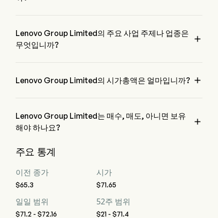
Lenovo Group Ltd.의 현재 가격은 $71.4이며, 전 거래일에 증
가한 9.34% 하였습니다.
Lenovo Group Limited의 주요 사업 주제나 업종은

무엇입니까?
Lenovo Group Limited은 Technology 업종에 속하며, 해당 부
문은 Information Technology입니다

Lenovo Group Limited의 시가총액은 얼마입니까?
Lenovo Group Limited의 현재 시가총액은 $44.2B입니다
Lenovo Group Limited는 매수, 매도, 아니면 보유

해야 하나요?
월스트리트 분석가들에 따르면, 22명의 분석가가 Lenovo 
주요 통계
Group Limited에 대한 분석 평가를 실시했으며, 이는 7명의 강
력한 매수, 15명의 매수, 4명의 보유, 0명의 매도, 그리고 7명의 
이전 종가
시가
강력한 매도를 포함합니다
$65.3
$71.65
일일 범위
52주 범위
$71.2 - $72.16
$21 - $71.4