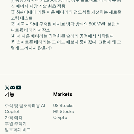
신 에너지 저장 기술 최초 적용
[2] 5분 이내에 리튬 이온 배터리의 전도성을 개선하는 새로운
코팅 테스트
[3] 미국 사막에 구축될 패시브 냉각 방식의 500MWh 불연성
나트륨 배터리 저장소
[4] 더 나은 배터리는 최적화된 슬러리 공정에서 시작된다
[5] 스마트폰 배터리는 그 어느 때보다 좋아졌다. 그런데 왜 그
렇게 느껴지지 않을까?

기능
Markets
주식 및 암호화폐용 AI
US Stocks
Copilot
HK Stocks
가격 예측
Crypto
후원 추적기
암호화폐 비교