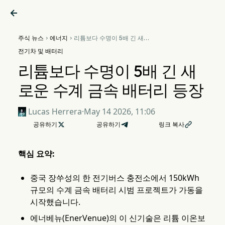

주식 뉴스
에너지
리튬보다 수명이 5배 긴 새로


운 수계 금속 배터리 등장
전기차 및 배터리
리튬보다 수명이 5배 긴 새
로운 수계 금속 배터리 등장
Lucas Herrera
·
May 14 2026, 11:06
공유하기

공유하기
링크 복사

핵심 요약:
중국 장쑤성의 한 전기버스 충전소에서 150kWh
규모의 수계 금속 배터리 시범 프로젝트가 가동을
시작했습니다.
에너베뉴(EnerVenue)의 이 신기술은 리튬 이온보