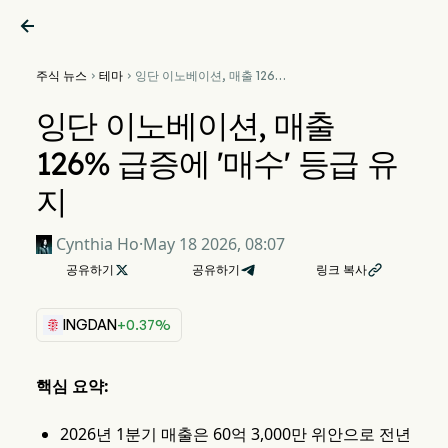

주식 뉴스
테마
잉단 이노베이션, 매출 126%


급증에 '매수' 등급 유지
잉단 이노베이션, 매출
126% 급증에 '매수' 등급 유
지
Cynthia Ho
·
May 18 2026, 08:07
공유하기

공유하기
링크 복사

INGDAN
+0.37%
핵심 요약:
2026년 1분기 매출은 60억 3,000만 위안으로 전년