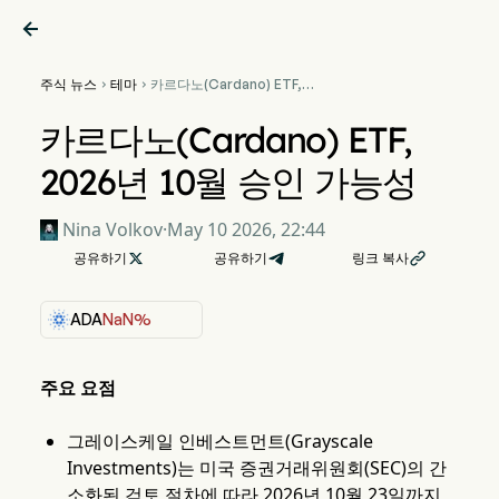

주식 뉴스
테마
카르다노(Cardano) ETF,


2026년 10월 승인 가능성
카르다노(Cardano) ETF,
2026년 10월 승인 가능성
Nina Volkov
·
May 10 2026, 22:44
공유하기

공유하기
링크 복사

ADA
NaN%
주요 요점
그레이스케일 인베스트먼트(Grayscale
Investments)는 미국 증권거래위원회(SEC)의 간
소화된 검토 절차에 따라 2026년 10월 23일까지