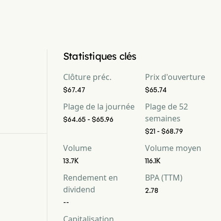
Statistiques clés
Clôture préc.
Prix d'ouverture
$67.47
$65.74
Plage de la journée
Plage de 52
semaines
$64.65 - $65.96
$21 - $68.79
Volume
Volume moyen
13.7K
116.1K
Rendement en
BPA (TTM)
dividend
2.78
--
Capitalisation