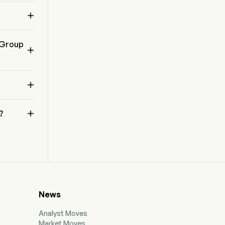
overseas markets.
, 

a 
o Group



?
s 
 
News
Analyst Moves
Market Moves