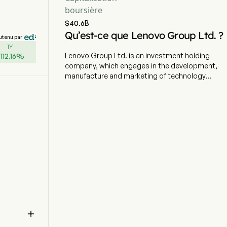
boursière
$40.6B
Qu’est-ce que Lenovo Group Ltd. ?
utenu par
1Y
Lenovo Group Ltd. is an investment holding
+
112.16
%
company, which engages in the development,
manufacture and marketing of technology
products and services. The firm operates
through three segments. The Intelligent Devices
Group segment primarily engages in the
business of personal computers, tablets,
smartphones, and other smart devices. The
Infrastructure Solutions Group segment
primarily engages in the sales of servers and
artificial intelligence (AI)-optimized infrastructure
products, including those incorporating
advanced liquid cooling technology. The
Solutions & Services Group segment primarily
provides operation and maintenance services
and project and solution services. The firm

conducts its businesses in domestic and