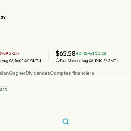
VGY
que du cours de l'action LNVGY
 Prix
Group Limited
$
65.58
2
%
$
-2.17
0.42
%
$
0.28




 : Aug 06, 16:00:00 GMT-4
Post-Marché: Aug 06, 19:10:52 GMT-4
sion
Gagner
Dividendes
Comptes financiers
30D