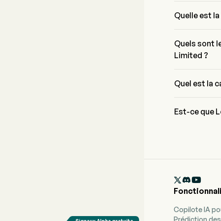
Mr. Yuanqing Y
il a rejoint l'e
Quelle est l
Le prix actuel
dernière journ
Quels sont l
Limited ?
Lenovo Group L
Information T
Quel est la 
La capitalisat
Est-ce que L
Selon les anal
pour Lenovo Gr
vente forte

Fonctionnal
Copilote IA p
Prédiction des