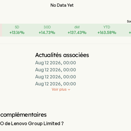
No Data Yet
So
5D
30D
6M
YTD
+
13.16
%
+
14.73
%
+
137.43
%
+
163.58
%
Actualités associées
Aug 12 2026, 00:00
Aug 12 2026, 00:00
Aug 12 2026, 00:00
Aug 12 2026, 00:00
Voir plus

 complémentaires
EO de Lenovo Group Limited ?