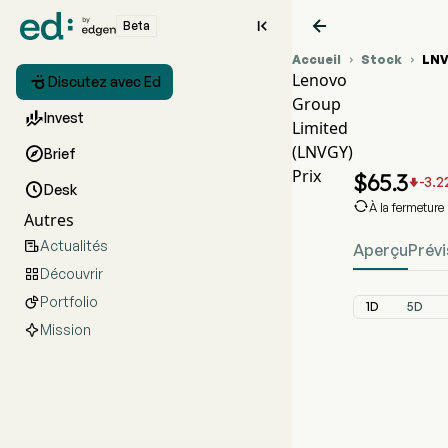


Beta
Accueil
Stock
LN


Lenovo

Discutez avec Ed
Group
Graphi

Invest
Limited
LNVGY
(LNVGY)

Brief
Lenovo 
Prix
$
65.3
-3.2


Desk

À la fermeture
Autres
Actualités

Aperçu
Prévi
Découvrir

Portfolio

1D
5D
Mission