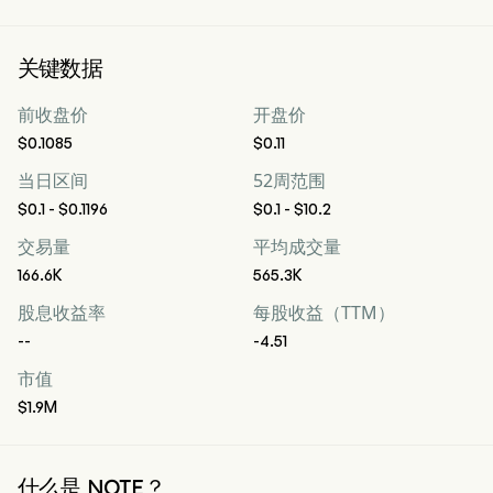
关键数据
前收盘价
开盘价
$0.1085
$0.11
当日区间
52周范围
$0.1 - $0.1196
$0.1 - $10.2
交易量
平均成交量
166.6K
565.3K
股息收益率
每股收益（TTM）
--
-4.51
市值
$1.9M
什么是 NOTE？