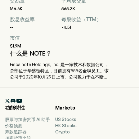
交易量
平均成交量
166.6K
565.3K
股息收益率
每股收益（TTM）
--
-4.51
市值
$1.9M
什么是 NOTE？
Fiscalnote Holdings, Inc. 是一家技术和数据公司，
总部位于华盛顿特区，目前拥有555名全职员工。该
公司于2020年10月29日上市。公司致力于在不断变
化的政治、监管和宏观经济环境中提供关键且可操
作的法律与政策洞察。通过将人工智能和其他技术
与分析及工作流程工具相结合，公司提供的数据和

信息帮助使用其产品的客户管理政策变化、应对监
功能特性
Markets
管发展并降低政策风险。公司的公共政策情报产品
组合包括PolicyNote、CQ Federal和Curate。公司
股票与加密货币 AI 助手
US Stocks
还提供欧盟问题追踪器（EU Issue Tracker），为欧
价格预测
HK Stocks
盟提供公共政策情报，以及专业服务，使客户能够
筹款追踪器
Crypto
覆盖全球80多个国家。公司提供倡导平台
加密货币比较
（VoterVoice）和选民管理服务平台（Fireside），