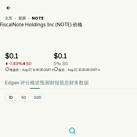

主页
股票
NOTE


FiscalNote Holdings Inc (NOTE) 价格
NOTE 股价走势图
NOTE 价格
FiscalNote Holdings Inc
$
0.1
$
0.1
-7.83
%
$
0
0
%
$
0




收盘价：Aug 07, 16:00:00 GMT-4
盘后：Aug 07, 20:00:00 GMT-4
Edgen 评分
概述
预测
财报
股息
财务数据
1D
5D
30D