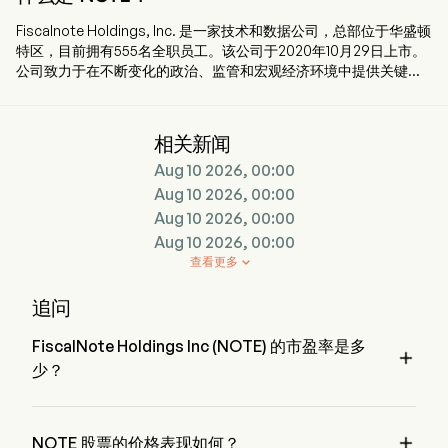
Fiscalnote Holdings, Inc. 是一家技术和数据公司，总部位于华盛顿
特区，目前拥有555名全职员工。该公司于2020年10月29日上市。
公司致力于在不断变化的政治、监管和宏观经济环境中提供关键且
可操作的法律与政策洞察。通过将人工智能和其他技术与分析及工
作流程工具相结合，公司提供的数据和信息帮助使用其产品的客户
管理政策变化、应对监管发展并降低政策风险。公司的公共政策情
相关新闻
报产品组合包括PolicyNote、CQ Federal和Curate。公司还提供欧
Aug 10 2026, 00:00
盟问题追踪器（EU Issue Tracker），为欧盟提供公共政策情报，以
及专业服务，使客户能够覆盖全球80多个国家。公司提供倡导平台
Aug 10 2026, 00:00
（VoterVoice）和选民管理服务平台（Fireside），将公民与其政
Aug 10 2026, 00:00
府代表相互连接。此外，公司通过FrontierView提供宏观经济分
Aug 10 2026, 00:00
析。
查看更多

追问
FiscalNote Holdings Inc (NOTE) 的市盈率是多

少？
FiscalNote Holdings Inc 的市盈率是 1.5979

NOTE 股票的价格表现如何？