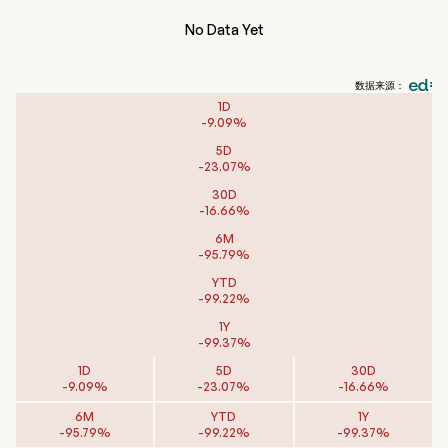
No Data Yet
数据来源：
1D
-
9.09
%
5D
-
23.07
%
30D
-
16.66
%
6M
-
95.79
%
YTD
-
99.22
%
1Y
-
99.37
%
1D
5D
30D
-
9.09
%
-
23.07
%
-
16.66
%
6M
YTD
1Y
-
95.79
%
-
99.22
%
-
99.37
%