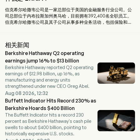
伯克希尔哈撒韦公司是一家总部位于美国的金融服务行业公司。公
司总部位于内布拉斯加州奥马哈，目前拥有392,400名全职员工。
伯克希尔哈撒韦公司及其子公司从事多种业务活动，包括保险和再
保险、公用事业和能源、货运铁路运输、制造、服务和零售。其业
务部门包括保险、伯灵顿北方圣太菲铁路公司（BNSF）、伯克希尔
哈撒韦能源公司（BHE）、Pilot Travel Centers（Pilot）、制造、
相关新闻
麦克莱恩公司（McLane）以及服务和零售。保险部门包括
Berkshire Hathaway Q2 operating
GEICO、伯克希尔哈撒韦主要集团和伯克希尔哈撒韦再保险集团。
BNSF部门包括北美铁路系统的运营。BHE部门提供受监管的电力和
earnings jump 16% to $13 billion
天然气公用事业以及房地产经纪服务。制造部门生产各种产品，如
Berkshire Hathaway reported Q2 operating
工业产品、消费品和建筑产品。McLane部门从事食品和非食品商品
earnings of $12.98 billion, up 16%, as
的批发分销。Pilot部门是北美地区的旅行中心运营商，同时也是一
manufacturing and energy units
家批发燃料销售商。
strengthened under new CEO Greg Abel.
Aug 08 2026, 12:32
Buffett Indicator Hits Record 230% as
Berkshire Hoards $400 Billion
The Buffett Indicator hits a record 230
percent as Berkshire Hathaway's cash pile
swells to about $400 billion, pointing to
historically expensive U.S. stocks.