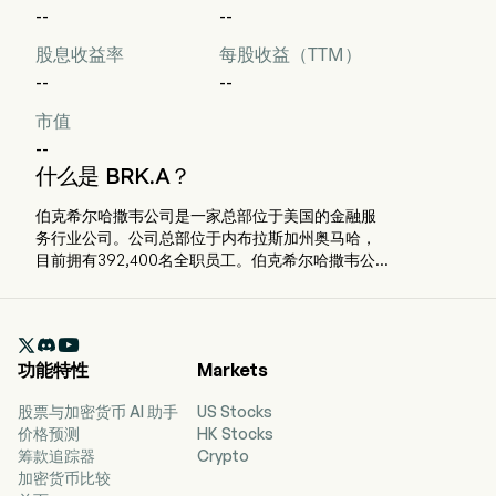
--
--
股息收益率
每股收益（TTM）
--
--
市值
--
什么是 BRK.A？
伯克希尔哈撒韦公司是一家总部位于美国的金融服
务行业公司。公司总部位于内布拉斯加州奥马哈，
目前拥有392,400名全职员工。伯克希尔哈撒韦公
司及其子公司从事多种业务活动，包括保险和再保
险、公用事业和能源、货运铁路运输、制造、服务
和零售。其业务部门包括保险、伯灵顿北方圣太菲

铁路公司（BNSF）、伯克希尔哈撒韦能源公司
功能特性
Markets
（BHE）、Pilot Travel Centers（Pilot）、制造、
麦克莱恩公司（McLane）以及服务和零售。保险部
股票与加密货币 AI 助手
US Stocks
门包括GEICO、伯克希尔哈撒韦主要集团和伯克希
价格预测
HK Stocks
尔哈撒韦再保险集团。BNSF部门包括北美铁路系统
筹款追踪器
Crypto
的运营。BHE部门提供受监管的电力和天然气公用
加密货币比较
事业以及房地产经纪服务。制造部门生产各种产