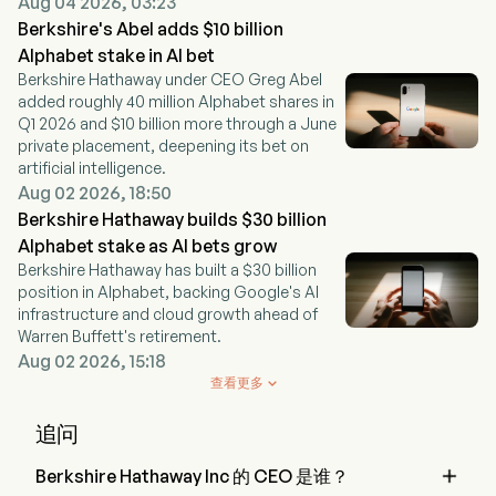
Aug 04 2026, 03:23
Berkshire's Abel adds $10 billion
Alphabet stake in AI bet
Berkshire Hathaway under CEO Greg Abel
added roughly 40 million Alphabet shares in
Q1 2026 and $10 billion more through a June
private placement, deepening its bet on
artificial intelligence.
Aug 02 2026, 18:50
Berkshire Hathaway builds $30 billion
Alphabet stake as AI bets grow
Berkshire Hathaway has built a $30 billion
position in Alphabet, backing Google's AI
infrastructure and cloud growth ahead of
Warren Buffett's retirement.
Aug 02 2026, 15:18
查看更多

追问

Berkshire Hathaway Inc 的 CEO 是谁？