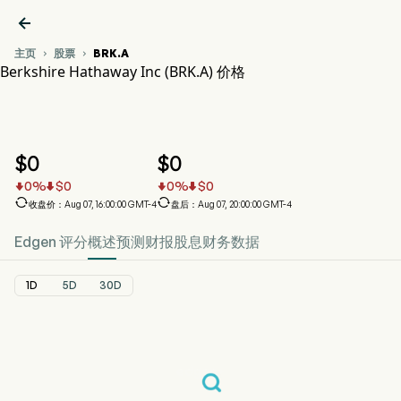

主页
股票
BRK.A


Berkshire Hathaway Inc (BRK.A) 价格
BRK.A 股价走势图
BRK.A 价格
Berkshire Hathaway Inc
$
0
$
0
0
%
$
0
0
%
$
0






收盘价：Aug 07, 16:00:00 GMT-4
盘后：Aug 07, 20:00:00 GMT-4
Edgen 评分
概述
预测
财报
股息
财务数据
1D
5D
30D