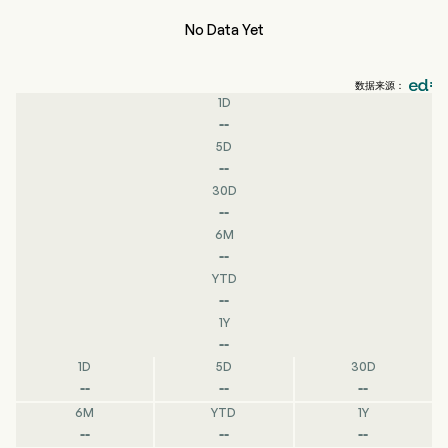
No Data Yet
数据来源：
1D
--
5D
--
30D
--
6M
--
YTD
--
1Y
--
1D
5D
30D
--
--
--
6M
YTD
1Y
--
--
--