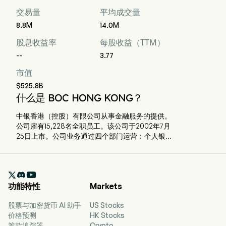
交易量
平均成交量
8.8M
14.0M
股息收益率
每股收益（TTM）
--
3.77
市值
$525.8B
什么是 BOC HONG KONG？
中银香港（控股）有限公司从事金融服务的提供。
公司雇有15,228名全职员工。该公司于2002年7月
25日上市。公司业务通过四个部门运营：个人银
行、企业银行、资金业务和保险。公司的主要子公
司包括中国银行（香港）有限公司、中银集团人寿
保险有限公司、集友银行有限公司、中银信用卡

（国际）有限公司和保祥证券及期货有限公司。
功能特性
Markets
股票与加密货币 AI 助手
US Stocks
价格预测
HK Stocks
筹款追踪器
Crypto