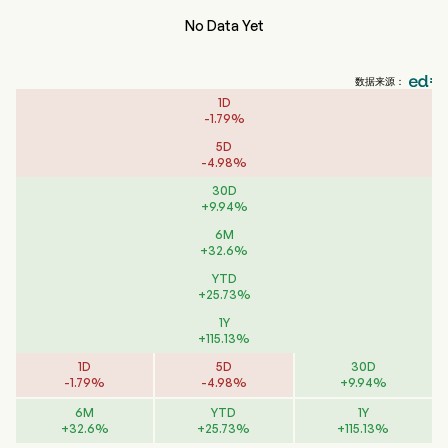
No Data Yet
数据来源：
1D
-
1.79
%
5D
-
4.98
%
30D
+
9.94
%
6M
+
32.6
%
YTD
+
25.73
%
1Y
+
115.13
%
1D
5D
30D
-
1.79
%
-
4.98
%
+
9.94
%
6M
YTD
1Y
+
32.6
%
+
25.73
%
+
115.13
%