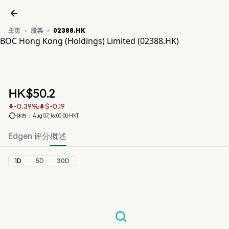

主页
股票
02388.HK


BOC Hong Kong (Holdings) Limited (02388.HK)
02388.HK 股价走势图
BOC HONG KONG (02388.HK)
BOC Hong Kong (Holdings) Limited
HK$
50.2
-0.39
%
$
-0.19



休市： Aug 07, 16:00:00 HKT
Edgen 评分
概述
1D
5D
30D