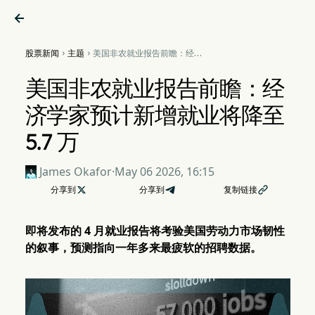

股票新闻
主题
美国非农就业报告前瞻：经济


学家预计新增就业将降至 5.7
万
美国非农就业报告前瞻：经
济学家预计新增就业将降至
5.7 万
James Okafor
·
May 06 2026, 16:15
分享到

分享到
复制链接

即将发布的 4 月就业报告将考验美国劳动力市场韧性
的叙事，预测指向一年多来最疲软的招聘数据。