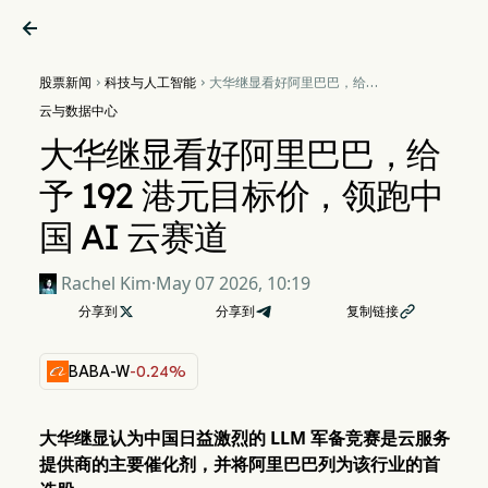

股票新闻
科技与人工智能
大华继显看好阿里巴巴，给予


192 港元目标价，领跑中国 AI
云与数据中心
云赛道
大华继显看好阿里巴巴，给
予 192 港元目标价，领跑中
国 AI 云赛道
Rachel Kim
·
May 07 2026, 10:19
分享到

分享到
复制链接

BABA-W
-0.24%
大华继显认为中国日益激烈的 LLM 军备竞赛是云服务
提供商的主要催化剂，并将阿里巴巴列为该行业的首