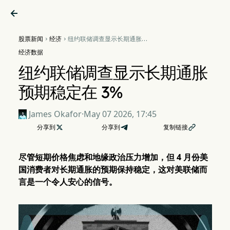

股票新闻
经济
纽约联储调查显示长期通胀预


期稳定在 3%
经济数据
纽约联储调查显示长期通胀
预期稳定在 3%
James Okafor
·
May 07 2026, 17:45
分享到

分享到
复制链接

尽管短期价格焦虑和地缘政治压力增加，但 4 月份美
国消费者对长期通胀的预期保持稳定，这对美联储而
言是一个令人安心的信号。