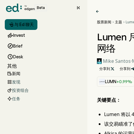

Beta

股票新闻
主题
Lum



与 Ed 聊天
Al
代网
Lumen

Invest
网络

Brief

Desk
Mike Santos
·
其他
分享到

分享到
新闻

LUMN
+0.99%
发现

投资组合

任务
关键要点：
Lumen 将以
该交易瞄准了价
Alkira