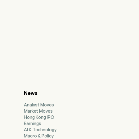
News
Analyst Moves
Market Moves
Hong Kong IPO
Earnings
AI & Technology
Macro & Policy