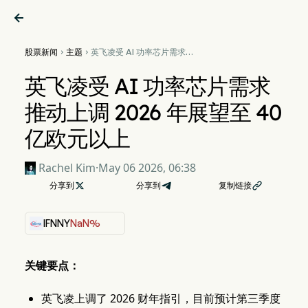

股票新闻
主题
英飞凌受 AI 功率芯片需求推


动上调 2026 年展望至 40 亿
欧元以上
英飞凌受 AI 功率芯片需求
推动上调 2026 年展望至 40
亿欧元以上
Rachel Kim
·
May 06 2026, 06:38
分享到

分享到
复制链接

IFNNY
NaN%
关键要点：
英飞凌上调了 2026 财年指引，目前预计第三季度