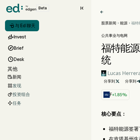

Beta

股票新闻
能源
福特能



与 Ed 聊天
议，
能系
公共事业与电网

Invest
福特能源与

Brief
统

Desk
其他
Lucas Herrer
新闻

分享到

分享到
发现

投资组合

F
+1.85%
任务
核心要点：
福特能源签署了一
在肯塔基州生产的