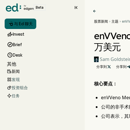

Beta

股票新闻
主题
enVV



与 Ed 聊天
临床
250
enVVe

Invest
万美元

Brief

Desk
Sam Goldstei
其他
分享到

分享到
新闻

发现

核心要点：
投资组合

任务
enVVeno 
公司的非手术静
公司表示，其现