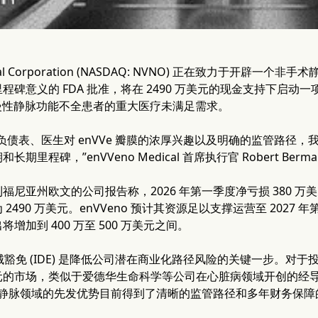
ical Corporation (NASDAQ: NVNO) 正在致力于开辟一
程碑意义的 FDA 批准，将在 2490 万美元的现金支持下启
重慢性静脉功能不全患者的重大医疗未满足需求。
负债表、医生对 enVVe 瓣膜的浓厚兴趣以及明确的监管路径，我们
期里程碑，”enVVeno Medical 首席执行官 Robert Berm
福尼亚州欧文的公司报告称，2026 年第一季度净亏损 380 万美
2490 万美元。enVVeno 预计其资源足以支撑运营至 202
增加到 400 万至 500 万美元之间。
械豁免 (IDE) 是降低公司潜在商业化路径风险的关键一步。对于
的市场，类似于爱德华生命科学等公司在心脏病领域开创的经导管主
o 在静脉领域的先发优势目前得到了清晰的监管路径和多年财务保