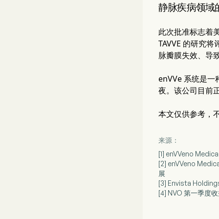
静脉疾病领域
此次批准标志着美
TAVVE 的研究
脉瓣膜失效、导
enVVe 系统
夜。该公司目前
本文仅供参考，
来源：
[1] enVVeno 
[2] enVVeno M
展
[3] Envista Ho
[4] NVO 第一季