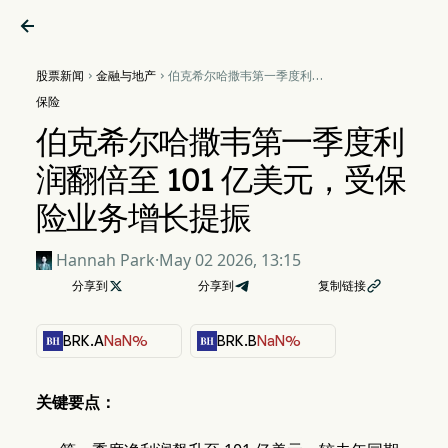

股票新闻
金融与地产
伯克希尔哈撒韦第一季度利润


翻倍至 101 亿美元，受保险业
保险
务增长提振
伯克希尔哈撒韦第一季度利
润翻倍至 101 亿美元，受保
险业务增长提振
Hannah Park
·
May 02 2026, 13:15
分享到

分享到
复制链接

BRK.A
NaN%
BRK.B
NaN%
关键要点：