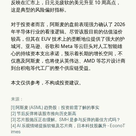
反映在汇市上，日元兑疲软的美元升至 10 周高点，
这是典型的风险偏好指标。
对于投资者而言，阿斯麦的盘前表现强力确认了 2026
年半导体行业的看涨逻辑。尽管该股目前的估值溢价
较高，但其在 EUV 技术上的垄断地位提供了强大的护
城河。亚马逊、谷歌和 Meta 等云巨头对人工智能雄
心的持续资本支出承诺，预示着长期的增长空间，不
仅惠及阿斯麦，也将使从英伟达、AMD 等芯片设计商
到台积电等代工厂的整个供应链受益。
本文仅供参考，不构成投资建议。
来源：
[1] 阿斯麦 (ASML) 趋势股：投资前需了解的事实
[2] 节后反弹将该股市推向历史新高
[3] 芯片股抛压正在缓解。SMH 是参与反弹的最佳方式吗？
[4] AI 乐观情绪提振软银及芯片商，日本科技股飙升 - EconoT
imes