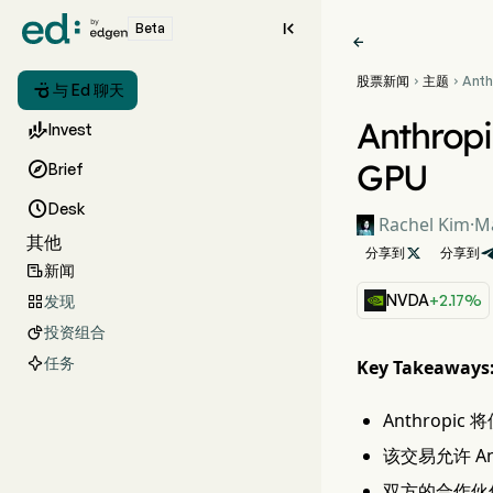

Beta

股票新闻
主题
Ant



与 Ed 聊天
巨额
达 G
Anthr

Invest
GPU

Brief

Desk
Rachel Kim
·
Ma
其他
分享到

分享到
新闻

NVDA
+2.17%
发现

投资组合

任务
Key Takeaways
Anthropic
该交易允许 A
双方的合作伙