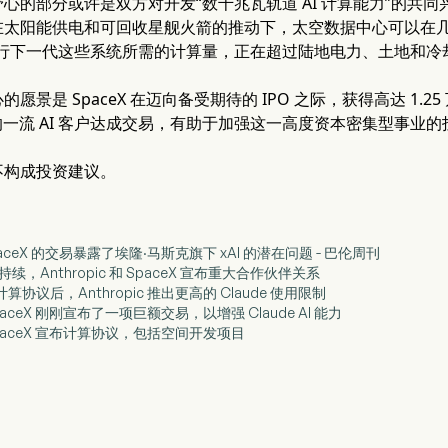
心的部分或许是双方对开发“数千兆瓦轨道 AI 计算能力”的共同兴趣
太阳能供电和可回收星舰火箭的推动下，太空数据中心可以在几年
运行下一代这些系统所需的计算量，正在超过陆地电力、土地和冷
愿景是 SpaceX 在迈向备受期待的 IPO 之际，获得高达 1.
 这样的一流 AI 客户达成交易，有助于加强这一高度资本密集型事业
不构成投资建议。
 与 SpaceX 的交易暴露了埃隆·马斯克旗下 xAI 的潜在问题 - 巴伦周刊
竞赛持续，Anthropic 和 SpaceX 宣布重大合作伙伴关系
X 计算协议后，Anthropic 推出更高的 Claude 使用限制
 和 SpaceX 刚刚宣布了一项巨额交易，以增强 Claude AI 能力
c 和 SpaceX 宣布计算协议，包括空间开发项目