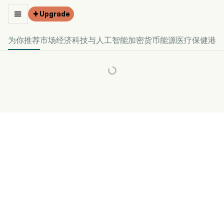

Upgrade

为你推荐
市场
经济
科技与人工智能
加密货币
能源
医疗保健
港股