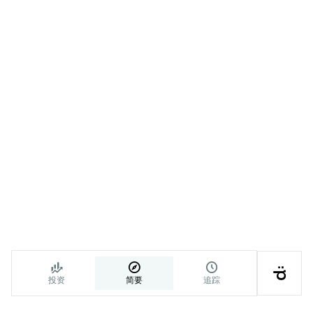




投资
简要
追踪