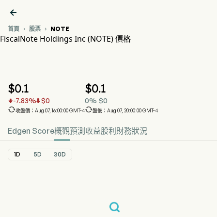

首頁
股票
NOTE


FiscalNote Holdings Inc (NOTE) 價格
NOTE 股價走勢圖
NOTE 價格
FiscalNote Holdings Inc
$
0.1
$
0.1
-7.83
%
$
0
0
%
$
0




收盤價：Aug 07, 16:00:00 GMT-4
盤後：Aug 07, 20:00:00 GMT-4
Edgen Score
概觀
預測
收益
股利
財務狀況
1D
5D
30D