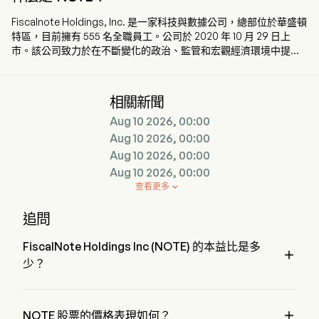
Fiscalnote Holdings, Inc. 是一家科技與數據公司，總部位於華盛頓
特區，目前擁有 555 名全職員工。公司於 2020 年 10 月 29 日上
市。該公司致力於在不斷變化的政治、監管和宏觀經濟環境中提供
關鍵且可操作的法律與政策見解。通過結合人工智慧和其他技術與
分析及工作流程工具，其提供的數據和資訊可幫助使用其產品的客
戶管理政策變更、應對監管發展並降低政策風險。其公共政策情報
相關新聞
產品組合包括 PolicyNote、CQ Federal 和 Curate。公司還提供歐
Aug 10 2026, 00:00
盟議題追蹤器（EU Issue Tracker），為歐洲聯盟提供公共政策情
報，以及專業服務，使客戶能夠覆蓋全球 80 多個國家。公司提供倡
Aug 10 2026, 00:00
議平台（VoterVoice）和選民管理服務平台（Fireside），將公民
Aug 10 2026, 00:00
與政府代表相互連結。此外，公司亦透過 FrontierView 提供宏觀經
Aug 10 2026, 00:00
濟分析。
查看更多

追問
FiscalNote Holdings Inc (NOTE) 的本益比是多

少？
FiscalNote Holdings Inc 的本益比是 1.5979

NOTE 股票的價格表現如何？