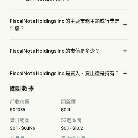
NOTE 的當前價格為 $0.1，在上個交易日 下降 了 0%。
FiscalNote Holdings Inc 的主要業務主題或行業是

什麼？
FiscalNote Holdings Inc 屬於 Professional Services 行業，該
板塊是 Industrials

FiscalNote Holdings Inc 的市值是多少？
FiscalNote Holdings Inc 的當前市值是 $1.9M

FiscalNote Holdings Inc 是買入、賣出還是持有？
據華爾街分析師稱，共有 5 位分析師對 FiscalNote Holdings 
關鍵數據
Inc 進行了解析師評級，包括 3 位強烈買入，7 位買入，1 位
持有，0 位賣出，以及 3 位強烈賣出
前收市價
開盤價
$0.1085
$0.11
當日範圍
52週區間
$0.1 - $0.1196
$0.1 - $10.2