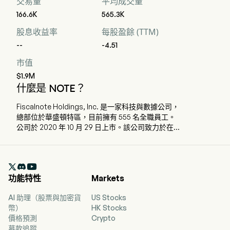
交易量
平均成交量
166.6K
565.3K
股息收益率
每股盈餘 (TTM)
--
-4.51
市值
$1.9M
什麼是 NOTE？
Fiscalnote Holdings, Inc. 是一家科技與數據公司，
總部位於華盛頓特區，目前擁有 555 名全職員工。
公司於 2020 年 10 月 29 日上市。該公司致力於在不
斷變化的政治、監管和宏觀經濟環境中提供關鍵且
可操作的法律與政策見解。通過結合人工智慧和其
他技術與分析及工作流程工具，其提供的數據和資

訊可幫助使用其產品的客戶管理政策變更、應對監
功能特性
Markets
管發展並降低政策風險。其公共政策情報產品組合
包括 PolicyNote、CQ Federal 和 Curate。公司還
AI 助理（股票與加密貨
US Stocks
提供歐盟議題追蹤器（EU Issue Tracker），為歐洲
幣）
HK Stocks
聯盟提供公共政策情報，以及專業服務，使客戶能
價格預測
Crypto
夠覆蓋全球 80 多個國家。公司提供倡議平台
募款追蹤
（VoterVoice）和選民管理服務平台（Fireside），