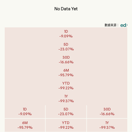
No Data Yet
數據來源：
1D
-
9.09
%
5D
-
23.07
%
30D
-
16.66
%
6M
-
95.79
%
YTD
-
99.22
%
1Y
-
99.37
%
1D
5D
30D
-
9.09
%
-
23.07
%
-
16.66
%
6M
YTD
1Y
-
95.79
%
-
99.22
%
-
99.37
%