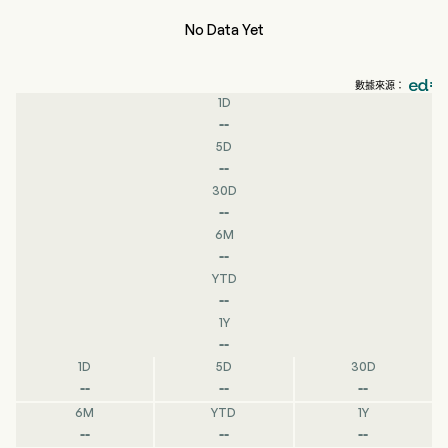
No Data Yet
數據來源：
1D
--
5D
--
30D
--
6M
--
YTD
--
1Y
--
1D
5D
30D
--
--
--
6M
YTD
1Y
--
--
--