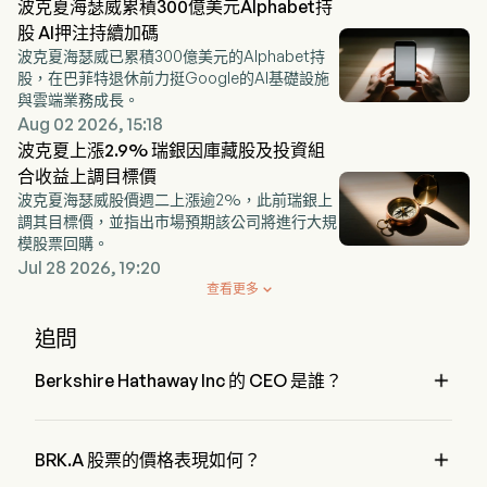
波克夏海瑟威累積300億美元Alphabet持
股 AI押注持續加碼
波克夏海瑟威已累積300億美元的Alphabet持
股，在巴菲特退休前力挺Google的AI基礎設施
與雲端業務成長。
Aug 02 2026, 15:18
波克夏上漲2.9% 瑞銀因庫藏股及投資組
合收益上調目標價
波克夏海瑟威股價週二上漲逾2%，此前瑞銀上
調其目標價，並指出市場預期該公司將進行大規
模股票回購。
Jul 28 2026, 19:20
查看更多

追問

Berkshire Hathaway Inc 的 CEO 是誰？
Mr. Gregory Abel 是 Berkshire Hathaway Inc 的 President，
自 2018 加入公司。

BRK.A 股票的價格表現如何？