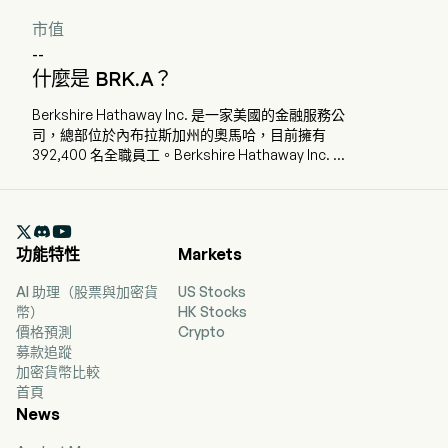
市值
--
什麼是 BRK.A？
Berkshire Hathaway Inc. 是一家美國的金融服務公
司，總部位於內布拉斯加州的奧馬哈，目前擁有
392,400 名全職員工。Berkshire Hathaway Inc. 及
其子公司從事多種業務活動，包括保險與再保險、
公用事業與能源、貨運鐵路運輸、製造、服務與零
售。其業務部門包括保險、伯靈頓北方聖達菲鐵路

公司（BNSF）、伯克希爾哈撒韋能源公司
功能特性
Markets
（BHE）、Pilot Travel Centers（Pilot）、製造
業、McLane Company（McLane）以及服務與零
AI 助理（股票與加密貨
US Stocks
售部門。保險部門包括 GEICO、伯克希爾哈撒韋主
幣）
HK Stocks
權集團和伯克希爾哈撒韋再保險集團。BNSF 部門主
價格預測
Crypto
要經營北美地區的鐵路系統。BHE 部門提供受監管
募款追蹤
的電力與燃氣公用事業以及房地產經紀業務。製造
加密貨幣比較
部門生產各種工業、消費與建築產品。McLane 部門
首頁
主要從事食品與非食品類商品的批發配送。Pilot 部
News
門則經營北美地區的旅行中心並從事批發燃料銷
售。