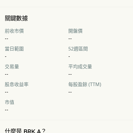
關鍵數據
前收市價
開盤價
--
--
當日範圍
52週區間
-
-
交易量
平均成交量
--
--
股息收益率
每股盈餘 (TTM)
--
--
市值
--
什麼是 BRK.A？