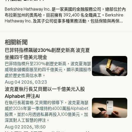
Berkshire Hathaway Inc. 是一家美國的金融服務公司，總部位於內
布拉斯加州的奧馬哈，目前擁有 392,400 名全職員工。Berkshire
Hathaway Inc. 及其子公司從事多種業務活動，包括保險與再保
險、公用事業與能源、貨運鐵路運輸、製造、服務與零售。其業務
部門包括保險、伯靈頓北方聖達菲鐵路公司（BNSF）、伯克希爾哈
撒韋能源公司（BHE）、Pilot Travel Centers（Pilot）、製造業、
相關新聞
McLane Company（McLane）以及服務與零售部門。保險部門包
巴菲特指標飆破230%創歷史新高 波克夏
括 GEICO、伯克希爾哈撒韋主權集團和伯克希爾哈撒韋再保險集
團。BNSF 部門主要經營北美地區的鐵路系統。BHE 部門提供受監
坐擁四千億美元現金
管的電力與燃氣公用事業以及房地產經紀業務。製造部門生產各種
巴菲特指標升至230%創歷史新高，波克夏海瑟
工業、消費與建築產品。McLane 部門主要從事食品與非食品類商
威現金儲備膨脹至約四千億美元，顯示美國股市
品的批發配送。Pilot 部門則經營北美地區的旅行中心並從事批發燃
處於歷史性高估水準。
料銷售。
Aug 04 2026, 03:23
波克夏執行長艾貝爾以一千億美元入股
Alphabet 押注AI
在執行長葛雷格·艾貝爾的領導下，波克夏海瑟
威於2026年第一季增持約4000萬股Alphabet
股票，並於6月透過私募再投入100億美元，加
深其對人工智慧的押注。
Aug 02 2026, 18:50