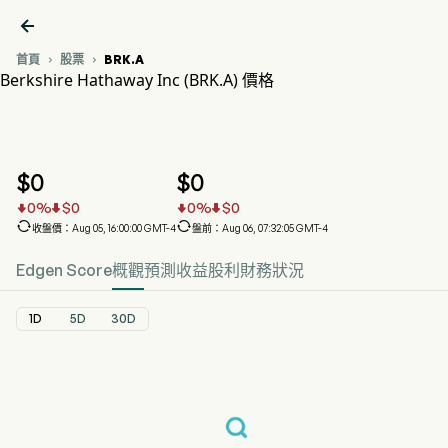

首頁
股票
BRK.A


Berkshire Hathaway Inc (BRK.A) 價格
BRK.A 股價走勢圖
BRK.A 價格
Berkshire Hathaway Inc
$
0
$
0
0
%
$
0
0
%
$
0






收盤價：Aug 05, 16:00:00 GMT-4
盤前：Aug 06, 07:32:05 GMT-4
Edgen Score
概觀
預測
收益
股利
財務狀況
1D
5D
30D