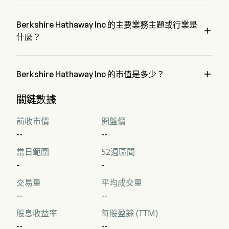
BRK.A 的當前價格為 $0，在上個交易日 下降 了 0%。
Berkshire Hathaway Inc 的主要業務主題或行業是

什麼？
Berkshire Hathaway Inc 屬於 Financial Services 行業，該板
塊是 Financials

Berkshire Hathaway Inc 的市值是多少？
Berkshire Hathaway Inc 的當前市值是 $NaN
關鍵數據
前收市價
開盤價
--
--
當日範圍
52週區間
-
-
交易量
平均成交量
--
--
股息收益率
每股盈餘 (TTM)
--
--