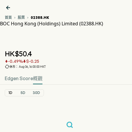

首頁
股票
02388.HK


BOC Hong Kong (Holdings) Limited (02388.HK)
02388.HK 股價走勢圖
BOC HONG KONG (02388.HK)
BOC Hong Kong (Holdings) Limited
HK$
50.4
-0.49
%
$
-0.25



休市： Aug 06, 16:00:00 HKT
Edgen Score
概觀
1D
5D
30D