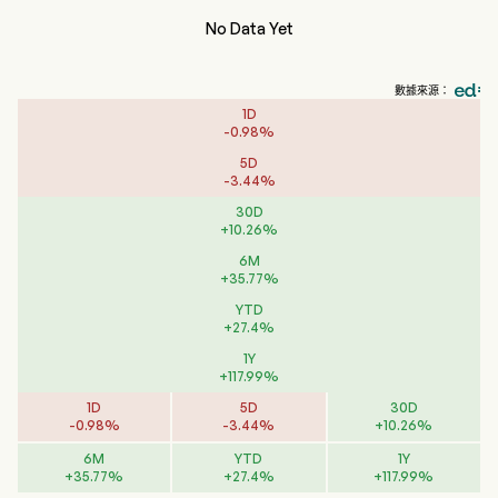
No Data Yet
數據來源：
1D
-
0.98
%
5D
-
3.44
%
30D
+
10.26
%
6M
+
35.77
%
YTD
+
27.4
%
1Y
+
117.99
%
1D
5D
30D
-
0.98
%
-
3.44
%
+
10.26
%
6M
YTD
1Y
+
35.77
%
+
27.4
%
+
117.99
%