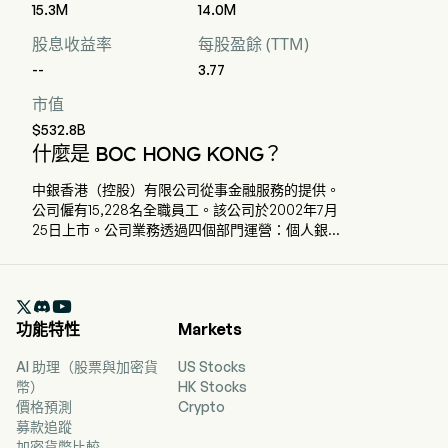
15.3M
14.0M
股息收益率
每股盈餘 (TTM)
--
3.77
市值
$532.8B
什麼是 BOC HONG KONG？
中銀香港（控股）有限公司從事金融服務的提供。
公司僱有15,228名全職員工。該公司於2002年7月
25日上市。公司業務透過四個部門運營：個人銀
行、企業銀行、資金業務和保險。公司的主要子公
司包括中國銀行（香港）有限公司、中銀集團人壽
保險有限公司、集友銀行有限公司、中銀信用卡

（國際）有限公司和保祥證券及期貨有限公司。
功能特性
Markets
AI 助理（股票與加密貨
US Stocks
幣）
HK Stocks
價格預測
Crypto
募款追蹤
加密貨幣比較