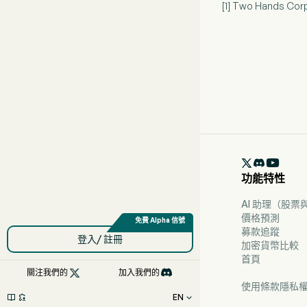
[1] Two Hands 

功能特性
AI 助理（股
價格預測
募款追蹤
登入/ 註冊
加密貨幣比較
首頁

關注我們的
加入我們的
使用條款
隱私
EN


