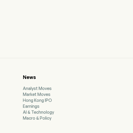
News
Analyst Moves
Market Moves
Hong Kong IPO
Earnings
AI & Technology
Macro & Policy