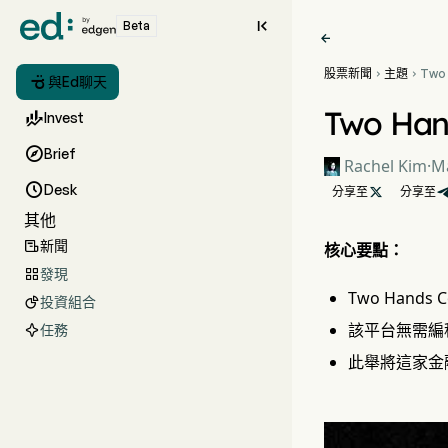

Beta

股票新聞
主題
Two



與Ed聊天
量子
Two H

Invest

Brief
Rachel Kim
·
Ma

Desk
分享至

分享至
其他
新聞

核心要點：
發現

Two Hand
投資組合

該平台無需編
任務
此舉將這家金