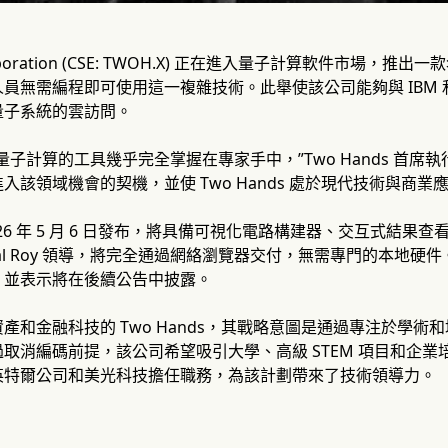
orporation (CSE: TWOH.X) 正在進入量子計算軟件市場，推出
員無需編程即可使用這一複雜技術。此舉使該公司能夠與 IBM
量子系統的雲訪問。
計算的工具幾乎完全掌握在專家手中，”Two Hands 首席執行官 Emil
入該領域機會的契機，並使 Two Hands 處於現代技術與商業
 於 2026 年 5 月 6 日發布，將具備可視化電路構建器、交互
jwal Roy 領導，將完全通過網絡瀏覽器交付，無需專門的本地
，並表示將在後續公告中披露。
產和金融科技的 Two Hands，其戰略意圖是通過專注於學
取消編碼前提，該公司希望吸引大學、高級 STEM 項目和企業培
英特爾公司和美光科技擔任職務，為該計劃帶來了技術領導力。