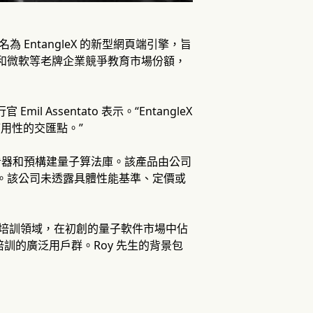
一款名為 EntangleX 的新型網頁端引擎，旨
 和微軟等老牌企業競爭教育市場份額，
 Assentato 表示。“EntangleX
應用性的交匯點。”
式結果查看器和預構建量子算法庫。該產品由公司
硬件。該公司未透露具體性能基準、定價或
術和培訓領域，在初創的量子軟件市場中佔
訓的廣泛用戶群。Roy 先生的背景包